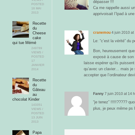
dépasser !!!
POSTED
Ca me rappelle aussi une
16 MAI
2013
apprivoisait l’Ipad à un
Recette
du
cranemou
4 juin 2010
at
Cheese
cake
Le: “c’est la vérité” du p
qui tue Mémé
249789
Bon, heureusement que la 
VIEWS /
exposé à cause de son 
POSTED
17
laisse espérer qu’ils puisse
JANVIER
qu’avec un clavier… mais je su
2014
accepter que l’ordinateur de
Recette
du
Gâteau
Fanny
7 juin 2010
at
14 h
au
chocolat Kinder
“je tenez” !!!!!????? 
143351
plus, je peux même ps l
VIEWS /
POSTED
13 JUIN
2013
Papa