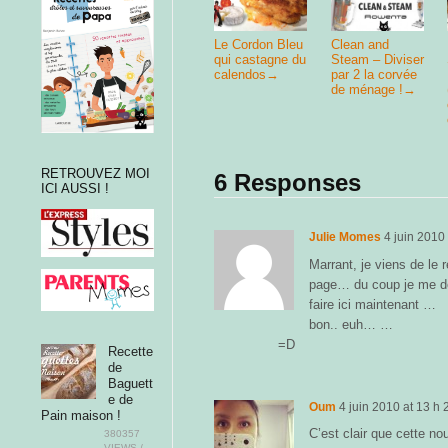
Le Cordon Bleu
Clean and
qui castagne du
Steam – Diviser
calendos
→
par 2 la corvée
de ménage !
→
RETROUVEZ MOI
6 Responses
ICI AUSSI !
Julie Momes
4 juin 2010
Marrant, je viens de le 
page… du coup je me de
faire ici maintenant …
bon.. euh… …
=D
Recette
de
Baguett
e de
Oum
4 juin 2010
at
13 h 
Pain maison !
C’est clair que cette no
380357
VIEWS /