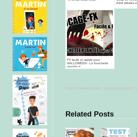
d'été idéales e
FX facile et rapide pour
HALLOWEEN - La fourchette
plantée d...
POSTED IN
HORS PAF
| TAGGED
ENFANTS
,
Related Posts