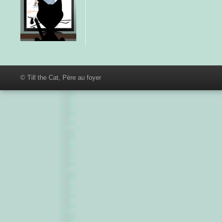
© Till the Cat, Père au foyer