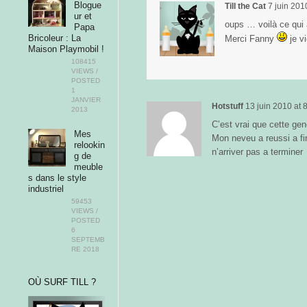
Blogue
Till the Cat
7 juin 201
ur et
oups … voilà ce qui a
Papa
Bricoleur : La
Merci Fanny
je vi
Maison Playmobil !
108415
VIEWS /
POSTED
1
JANVIER
Hotstuff
13 juin 2010
at
8
2013
C’est vrai que cette ge
Mes
Mon neveu a reussi a fi
relookin
n’arriver pas a terminer
g de
meuble
s dans le style
industriel
59453
VIEWS /
POSTED
6
SEPTEMB
RE 2018
OÙ SURF TILL ?