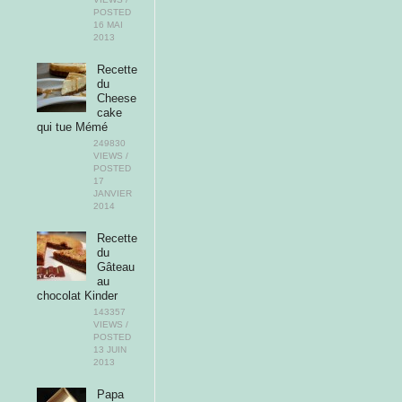
POSTED
16 MAI
2013
Recette
du
Cheese
cake
qui tue Mémé
249830
VIEWS /
POSTED
17
JANVIER
2014
Recette
du
Gâteau
au
chocolat Kinder
143357
VIEWS /
POSTED
13 JUIN
2013
Papa