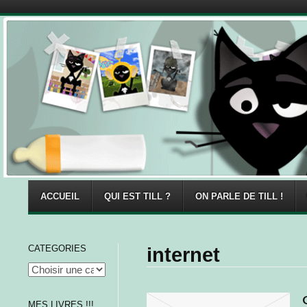
Menu
Skip to content
ACCUEIL
QUI EST TILL ?
ON PARLE DE TILL !
CATEGORIES
internet
MES LIVRES !!!