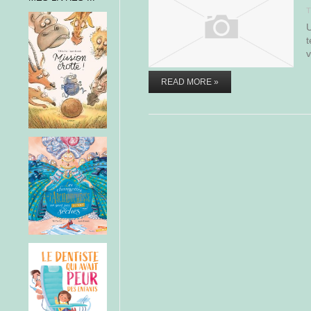
T
U
t
READ MORE »