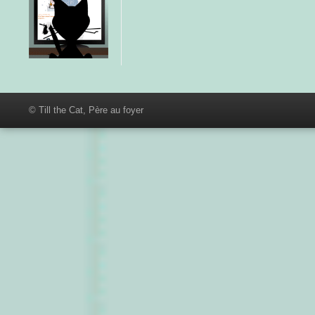
© Till the Cat, Père au foyer