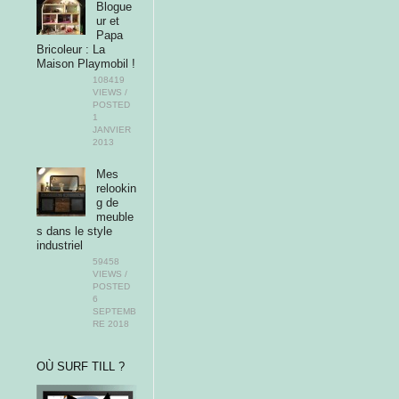
Blogue
ur et
Papa
Bricoleur : La
Maison Playmobil !
108419
VIEWS /
POSTED
1
JANVIER
2013
Mes
relookin
g de
meuble
s dans le style
industriel
59458
VIEWS /
POSTED
6
SEPTEMB
RE 2018
OÙ SURF TILL ?