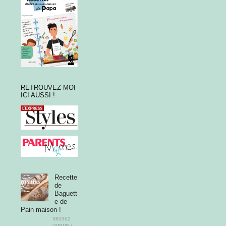
RETROUVEZ MOI
ICI AUSSI !
Recette
de
Baguett
e de
Pain maison !
380362
VIEWS /