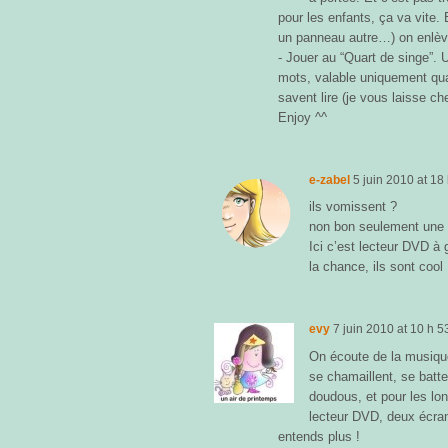
pour les enfants, ça va vite. 
un panneau autre…) on enlèv
- Jouer au “Quart de singe”. 
mots, valable uniquement qua
savent lire (je vous laisse che
Enjoy ^^
e-zabel
5 juin 2010
at
18 
ils vomissent ?
non bon seulement une f
Ici c’est lecteur DVD à
la chance, ils sont cool 
evy
7 juin 2010
at
10 h 5
On écoute de la musique
se chamaillent, se batt
doudous, et pour les long
lecteur DVD, deux écrans
entends plus !