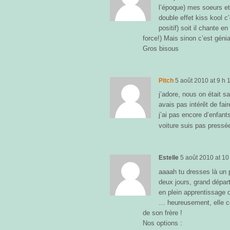
l’époque) mes soeurs et
double effet kiss kool c’
positif) soit il chante 
force!) Mais sinon c’est génia
Gros bisous
Pitch
5 août 2010
at
9 h 
j’adore, nous on était 
avais pas intérêt de fair
j’ai pas encore d’enfants
voiture suis pas press
Estelle
5 août 2010
at
10
aaaah tu dresses là un p
deux jours, grand départ
en plein apprentissage d
… heureusement, elle 
de son frère !
Nos options :