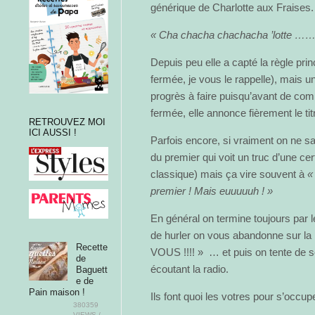
générique de Charlotte aux Fraises.
« Cha chacha chachacha ’lotte …… 
Depuis peu elle a capté la règle pri
fermée, je vous le rappelle), mais un
progrès à faire puisqu’avant de co
fermée, elle annonce fièrement le tit
RETROUVEZ MOI
ICI AUSSI !
Parfois encore, si vraiment on ne sai
du premier qui voit un truc d’une ce
classique) mais ça vire souvent à
«
premier ! Mais euuuuuh ! »
En général on termine toujours par l
de hurler on vous abandonne sur la
Recette
VOUS !!!! » … et puis on tente de
de
écoutant la radio.
Baguett
e de
Pain maison !
Ils font quoi les votres pour s’occup
380359
VIEWS /