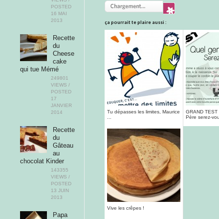
POSTED
16 MAI
2013
ça pourrait te plaire aussi :
Recette
du
Cheese
cake
qui tue Mémé
249801
VIEWS /
POSTED
17
JANVIER
Tu dépasses les limites, Maurice
GRAND TEST :
2014
...
Père serez-vo
Recette
du
Gâteau
au
chocolat Kinder
143355
VIEWS /
POSTED
13 JUIN
2013
Vive les crêpes !
Papa