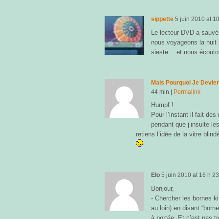
sippette
5 juin 2010
at
10
Le lecteur DVD a sauvé 
nous voyageons la nuit (
sieste… et nous écouto
Mais Pourquoi Je Devie
44 min
|
Permalink
Humpf !
Pour l’instant il fait d
pendant que j’insulte le
retiens l’idée de la vitre blin
Elo
5 juin 2010
at
16 h 23
Bonjour,
- Chercher les bornes ki
au loin) en disant “borne
à portée. Et c’est pas t