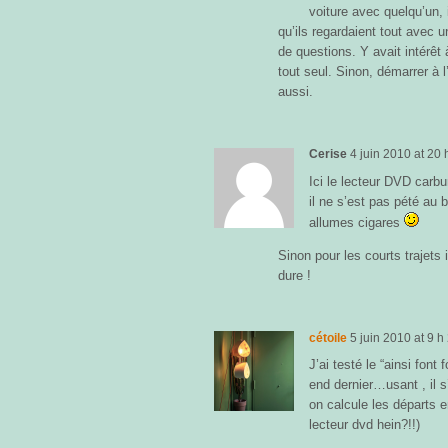
voiture avec quelqu’un, 
qu’ils regardaient tout avec u
de questions. Y avait intérêt 
tout seul. Sinon, démarrer à l
aussi.
Cerise
4 juin 2010
at
20 
Ici le lecteur DVD carbu
il ne s’est pas pété au b
allumes cigares
Sinon pour les courts trajets
dure !
cétoile
5 juin 2010
at
9 h
J’ai testé le “ainsi fon
end dernier…usant , il
on calcule les départs e
lecteur dvd hein?!!)