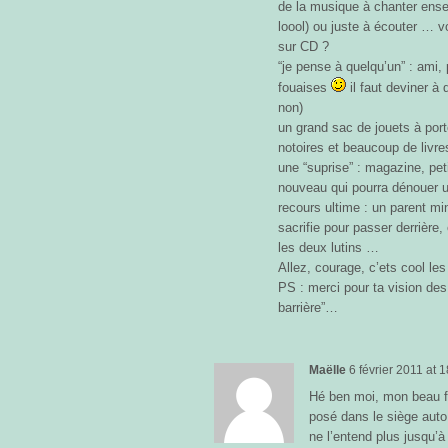
de la musique à chanter ense
loool) ou juste à écouter … v
sur CD ?
“je pense à quelqu’un” : ami,
fouaises
il faut deviner à 
non)
un grand sac de jouets à port
notoires et beaucoup de livres
une “suprise” : magazine, pet
nouveau qui pourra dénouer u
recours ultime : un parent mi
sacrifie pour passer derrière
les deux lutins …
Allez, courage, c’ets cool l
PS : merci pour ta vision des
barrière”…
Maëlle
6 février 2011
at
1
Hé ben moi, mon beau fil
posé dans le siège auto
ne l’entend plus jusqu’à