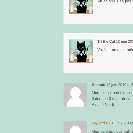
Ah ah ah ! T’es pas
Till the Cat
10 juin 20
Voilà … on a les m
Hotstuff
13 juin 2010
at
8
Mon fils qui a deux ans
Il dort les 3 quart de l
Alsace-Nord)
Lily la fée
13 juin 2010
a
Mes parents nous ont r