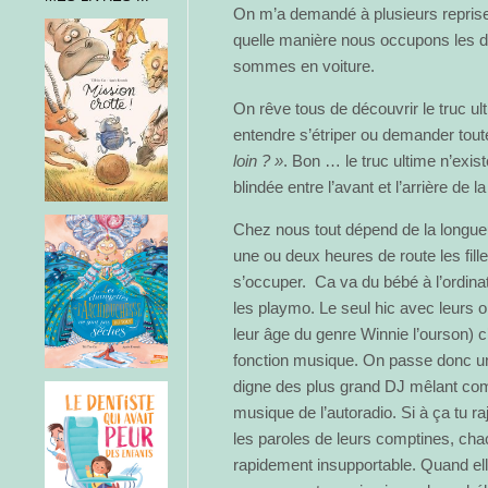
On m’a demandé à plusieurs repris
quelle manière nous occupons les d
sommes en voiture.
On rêve tous de découvrir le truc ul
entendre s’étriper ou demander tou
loin ? »
. Bon … le truc ultime n’exist
blindée entre l’avant et l’arrière de l
Chez nous tout dépend de la longueur
une ou deux heures de route les fil
s’occuper. Ca va du bébé à l’ordinat
les playmo. Le seul hic avec leurs 
leur âge du genre Winnie l’ourson) c’e
fonction musique. On passe donc u
digne des plus grand DJ mêlant co
musique de l’autoradio. Si à ça tu ra
les paroles de leurs comptines, chac
rapidement insupportable. Quand ell