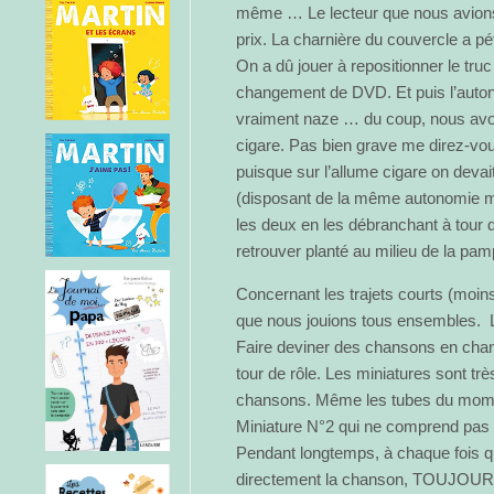
même … Le lecteur que nous avions 
prix. La charnière du couvercle a pé
On a dû jouer à repositionner le tru
changement de DVD. Et puis l’autono
vraiment naze … du coup, nous avon
cigare. Pas bien grave me direz-
puisque sur l’allume cigare on deva
(disposant de la même autonomie mi
les deux en les débranchant à tour 
retrouver planté au milieu de la pam
Concernant les trajets courts (moins 
que nous jouions tous ensembles. Le
Faire deviner des chansons en chan
tour de rôle. Les miniatures sont trè
chansons. Même les tubes du momen
Miniature N°2 qui ne comprend pas v
Pendant longtemps, à chaque fois qu
directement la chanson, TOUJOUR