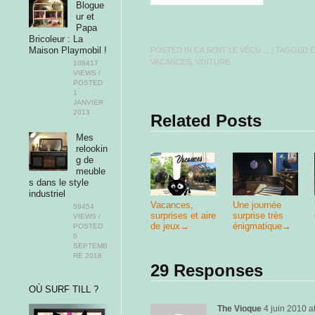
Blogue
ur et
Papa
Bricoleur : La
Maison Playmobil !
POSTED IN
CA SENT LE VÉCU ...
| TAGGED
VACANCES
,
VOITURE
108417
VIEWS /
POSTED
1
JANVIER
2013
Related Posts
Mes
relookin
g de
meuble
s dans le style
industriel
Vacances,
Une journée
59454
surprises et aire
surprise très
VIEWS /
de jeux
→
énigmatique
→
POSTED
6
SEPTEMB
RE 2018
29 Responses
OÙ SURF TILL ?
The Vioque
4 juin 2010
a