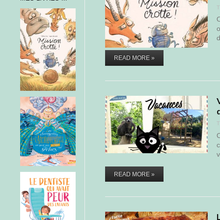
T
O
o
d
READ MORE »
T
C
c
v
READ MORE »