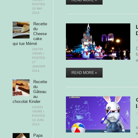
READ MORE »
POSTED
16 MAI
2013
Recette
du
Cheese
cake
T
qui tue Mémé
D
249785
VIEWS /
f
POSTED
e
17
JANVIER
2014
READ MORE »
Recette
du
Gâteau
au
chocolat Kinder
143351
VIEWS /
T
POSTED
13 JUIN
D
2013
s
e
Papa