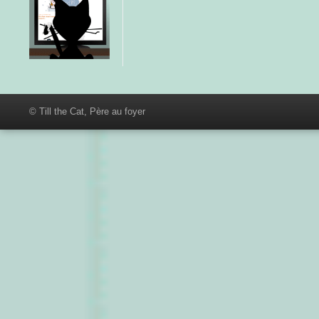
© Till the Cat, Père au foyer