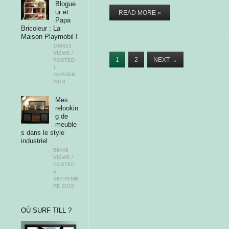
Blogue
ur et
READ MORE »
Papa
Bricoleur : La
Maison Playmobil !
108415
VIEWS /
1
2
NEXT
→
POSTED
1
JANVIER
2013
Mes
relookin
g de
meuble
s dans le style
industriel
59449
VIEWS /
POSTED
6
SEPTEMB
RE 2018
OÙ SURF TILL ?