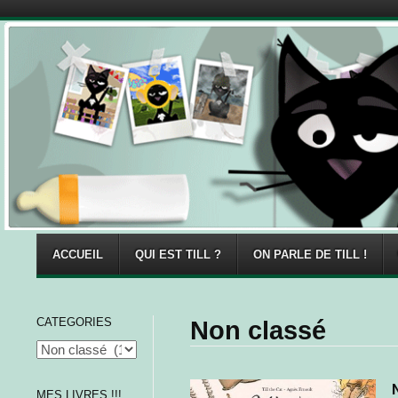
Menu
Skip to content
ACCUEIL
QUI EST TILL ?
ON PARLE DE TILL !
CATEGORIES
Non classé
MES LIVRES !!!