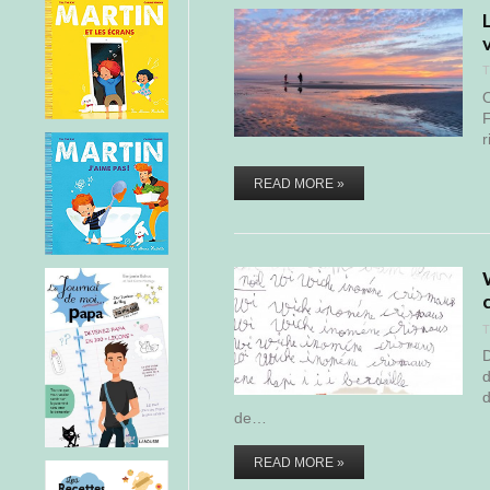
T
O
F
r
READ MORE »
T
D
d
d
de…
READ MORE »