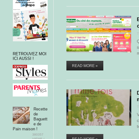
T
Q
s
m
RETROUVEZ MOI
ICI AUSSI !
READ MORE »
T
Recette
de
V
Baguett
c
e de
t
Pain maison !
380357
VIEWS /