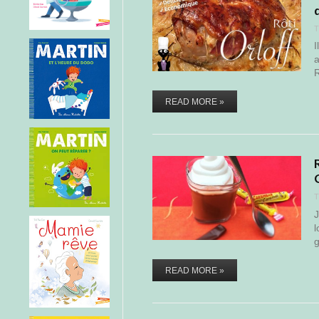
T
I
a
R
READ MORE »
T
J
l
READ MORE »