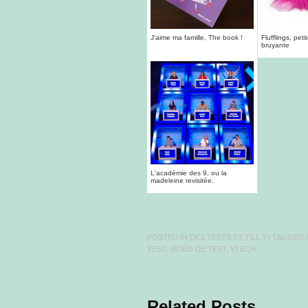
J'aime ma famille, The book !
Flufflings, pet
bruyante
L'académie des 9, ou la
madeleine revisitée.
POSTED IN
DES TESTS ET TILL ?
| TAGGED
TEST
,
VIDÉO DE TEST
,
VTECH
Related Posts