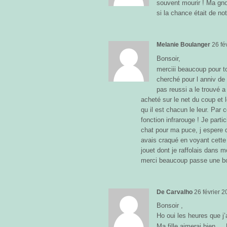
souvent mourir ! Ma gno
si la chance était de no
Melanie Boulanger
26 fé
Bonsoir,
merciii beaucoup pour t
cherché pour l anniv de
pas reussi a le trouvé a 
acheté sur le net du coup et 
qu il est chacun le leur. Par 
fonction infrarouge ! Je partic
chat pour ma puce, j espere 
avais craqué en voyant cette
jouet dont je raffolais dans 
merci beaucoup passe une b
De Carvalho
26 février 
Bonsoir ,
Ho oui les heures que j
Ma fille aimerai bien …