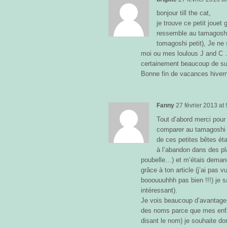
bonjour till the cat,
je trouve ce petit jouet 
ressemble au tamagoshi
tomagoshi petit), Je ne 
moi ou mes loulous J and C …
certainement beaucoup de s
Bonne fin de vacances hivern
Fanny
27 février 2013
at
Tout d’abord merci pour c
comparer au tamagoshi 
de ces petites bêtes ét
à l’abandon dans des pl
poubelle…) et m’étais deman
grâce à ton article (j’ai pas v
booouuuhhh pas bien !!!) je s
intéressant).
Je vois beaucoup d’avantage 
des noms parce que mes enfan
disant le nom) je souhaite don