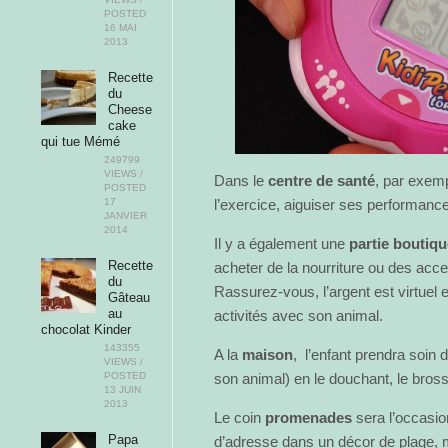
POSTED
16 MAI
2013
Recette
du
Cheese
cake
qui tue Mémé
249799
VIEWS /
Dans le
centre de santé
, par exempl
POSTED
17
l’exercice, aiguiser ses performanc
JANVIER
2014
Il y a également une
partie boutiqu
Recette
acheter de la nourriture ou des acces
du
Rassurez-vous, l’argent est virtuel
Gâteau
au
activités avec son animal.
chocolat Kinder
143355
A la
maison
, l’enfant prendra soin 
VIEWS /
POSTED
son animal) en le douchant, le bros
13 JUIN
2013
Le coin
promenades
sera l’occasi
Papa
d’adresse dans un décor de plage, 