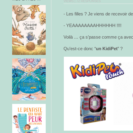
VIEWS |
72 RESPONSES
- Les filles ? Je viens de recevoir de
- YEAAAAAAAAHHHHHH !!!!
Voilà … ça s’passe comme ça avec 
Qu’est-ce donc “
un KidiPet
” ?