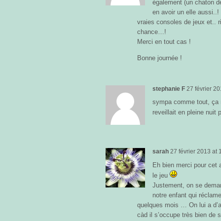
également (un chaton de
en avoir un elle aussi..
vraies consoles de jeux et.. r
chance…!
Merci en tout cas !
Bonne journée !
stephanie F
27 février 2
sympa comme tout, ça 
reveillait en pleine nui
sarah
27 février 2013
at
Eh bien merci pour cet a
le jeu
Justement, on se deman
notre enfant qui récla
quelques mois … On lui a d’ab
càd il s’occupe très bien de s