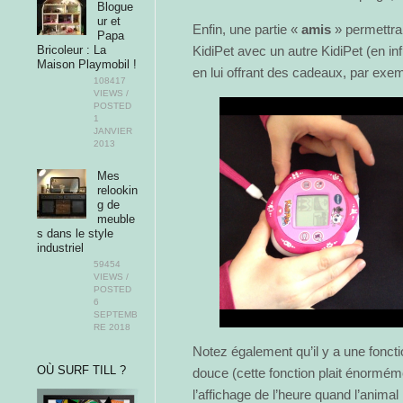
Blogue
ur et
Enfin, une partie «
amis
» permettra 
Papa
Bricoleur : La
KidiPet avec un autre KidiPet (en inf
Maison Playmobil !
en lui offrant des cadeaux, par exe
108417
VIEWS /
POSTED
1
JANVIER
2013
Mes
relookin
g de
meuble
s dans le style
industriel
59454
VIEWS /
POSTED
6
SEPTEMB
RE 2018
Notez également qu’il y a une fonctio
OÙ SURF TILL ?
douce (cette fonction plait énormém
l’affichage de l’heure quand l’animal 