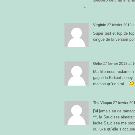
JAMAIS de chat à la mai
…
Virginie
27 février 2013
a
Super test et top de top
dingue de la version pon
Gélie
27 février 2013
at
1
Ma fille nous réclame à 
gagne le Kidipet poney, 
maison qu’un vrai…
The Vioque
27 février 20
j’ai jamais eu de tamagot
^^, la Saucisse aimerai
ladite Saucisse me pro
du luxe qu’elle s’occup