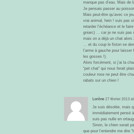
manque pas d’eau. Mais de l
Je pensais passer au poisso
Mais peut-être qu’avec ce jeu 
vrai animal, hein ! suis pas 
retarder l’échéance et le fair
gniarc) … car je ne suis pas 
mais on a déjà un chat alo
… et du coup le fiston se de
l’arme à gauche pour laisser l
les gosses !).
Alors forcément, si j’ai la ch
“pet chat” qui nous ferait plai
couleur rose ne peut être ch
rabats sur un chien !
Lorène
27 février 2013
a
Je suis désolée, mais quan
immédiatement pensé à : 
suis pas nulle en ortaug
Sinon, le chien serait p
que pour l’entendre me dire “