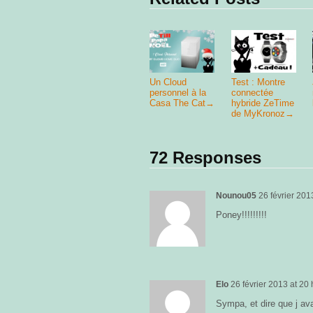
Un Cloud
Test : Montre
personnel à la
connectée
Casa The Cat
→
hybride ZeTime
de MyKronoz
→
72 Responses
Nounou05
26 février 201
Poney!!!!!!!!!
Elo
26 février 2013
at
20 
Sympa, et dire que j av