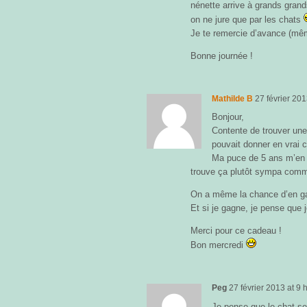
nénette arrive à grands gran
on ne jure que par les chats
Je te remercie d’avance (mê
Bonne journée !
Mathilde B
27 février 20
Bonjour,
Contente de trouver une
pouvait donner en vrai c
Ma puce de 5 ans m’en r
trouve ça plutôt sympa comm
On a même la chance d’en gagn
Et si je gagne, je pense que j
Merci pour ce cadeau !
Bon mercredi
Peg
27 février 2013
at
9 
Je pense que le chat se