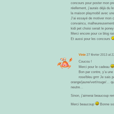
concours pour poster mon pr
réellement, j’aurais déjà du l
la maison playmobil avec un
J’ai essayé de motiver mon c
convaincu, malheureusement…
kidi pet choisi serait le poney
Merci encore pour ce blog ra
Et aussi pour les concours
Vinie
27 février 2013
at
2
Coucou !
Merci pour le cadeau
Bon par contre, y’a une
rose/bleu grrrr Je sais
orange/jaune/vert/rouge/… q
neutre…
Sinon, j’aimerai beaucoup rem
Merci beaucoup
Bonne soi