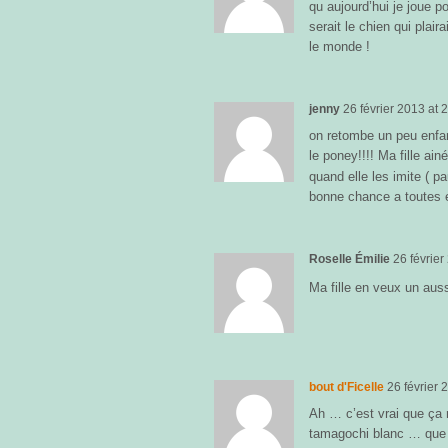
qu aujourd’hui je joue po
serait le chien qui plai
le monde !
jenny
26 février 2013
at
2
on retombe un peu enfa
le poney!!!! Ma fille ai
quand elle les imite ( p
bonne chance a toutes 
Roselle Émilie
26 février
Ma fille en veux un auss
bout d'Ficelle
26 février 
Ah … c’est vrai que ça 
tamagochi blanc … que 