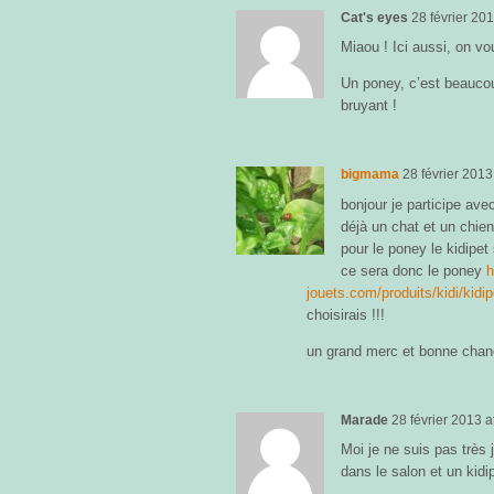
Cat's eyes
28 février 20
Miaou ! Ici aussi, on vou
Un poney, c’est beaucoup
bruyant !
bigmama
28 février 2013
bonjour je participe avec
déjà un chat et un chie
pour le poney le kidipet s
ce sera donc le poney
h
jouets.com/produits/kidi/kidi
choisirais !!!
un grand merc et bonne chan
Marade
28 février 2013
a
Moi je ne suis pas très 
dans le salon et un kidip