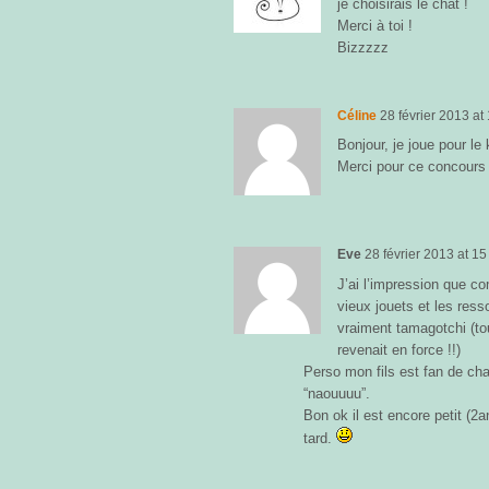
je choisirais le chat !
Merci à toi !
Bizzzzz
Céline
28 février 2013
at
Bonjour, je joue pour le 
Merci pour ce concours
Eve
28 février 2013
at
15
J’ai l’impression que c
vieux jouets et les ress
vraiment tamagotchi (to
revenait en force !!)
Perso mon fils est fan de chat 
“naouuuu”.
Bon ok il est encore petit (2an
tard.