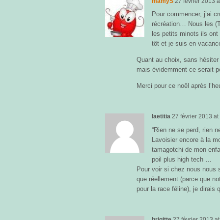
mamyS
27 février 2013
a
Pour commencer, j’ai cr
récréation… Nous les (T
les petits minots ils ont
tôt et je suis en vacanc
Quant au choix, sans hésiter l
mais évidemment ce serait pou
Merci pour ce noêl après l’he
laetitia
27 février 2013
a
“Rien ne se perd, rien 
Lavoisier encore à la m
tamagotchi de mon enfan
poil plus high tech …
Pour voir si chez nous nous
que réellement (parce que no
pour la race féline), je dirais
brigitte
27 février 2013
a