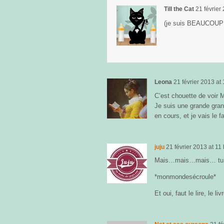
Till the Cat
21 février
(je suis BEAUCOUP 
Leona
21 février 2013
at
C’est chouette de voir M
Je suis une grande gran
en cours, et je vais le f
juju
21 février 2013
at
11 
Mais…mais…mais… tu n
*monmondesécroule*
Et oui, faut le lire, le li