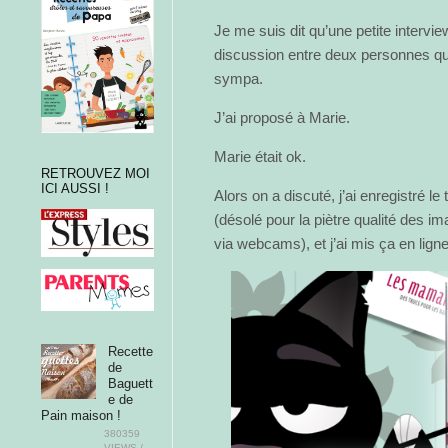
Je me suis dit qu’une petite interv
discussion entre deux personnes qui
sympa.
J’ai proposé à Marie.
Marie était ok.
RETROUVEZ MOI
ICI AUSSI !
Alors on a discuté, j’ai enregistré l
(désolé pour la piètre qualité des i
via webcams), et j’ai mis ça en lign
Recette
de
Baguett
e de
Pain maison !
380359
VIEWS /