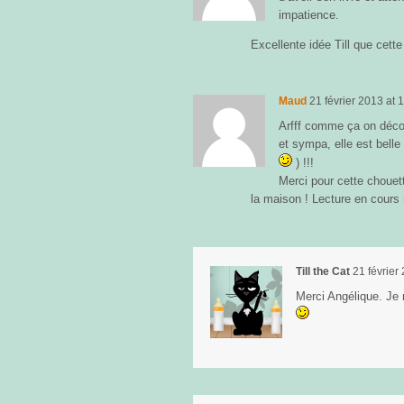
impatience.
Excellente idée Till que cette
Maud
21 février 2013
at
1
Arfff comme ça on décou
et sympa, elle est belle
) !!!
Merci pour cette chouette
la maison ! Lecture en cour
Till the Cat
21 février
Merci Angélique. Je r