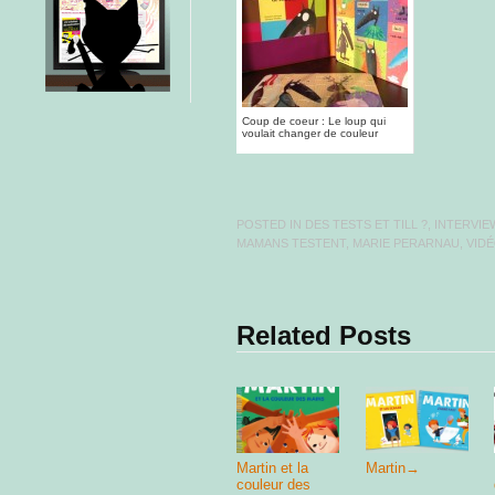
Coup de coeur : Le loup qui
voulait changer de couleur
POSTED IN
DES TESTS ET TILL ?
,
INTERVIE
MAMANS TESTENT
,
MARIE PERARNAU
,
VID
Related Posts
Martin et la
Martin
→
couleur des