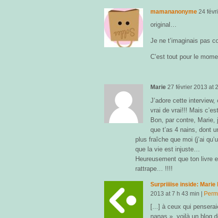
mamananonyme
24 févr
original…
Je ne t’imaginais pas
C’est tout pour le mome
Marie
27 février 2013
at
2
J’adore cette interview, 
vrai de vrai!!! Mais c’es
Bon, par contre, Marie, 
que t’as 4 nains, dont un
plus fraîche que moi (j’ai qu
que la vie est injuste…
Heureusement que ton livre e
rattrape… !!!!
Surpriiiise inside: Mari
2013
at
7 h 43 min
|
Perm
[...] à ceux qui pensera
nanas », voilà un blog d