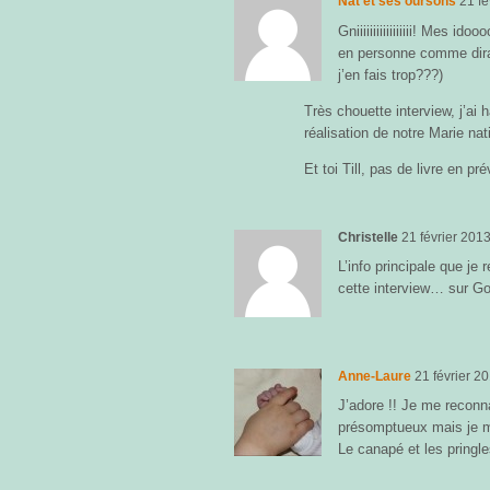
Nat et ses oursons
21 fé
Gniiiiiiiiiiiiiiiii! Mes id
en personne comme dir
j’en fais trop???)
Très chouette interview, j’ai 
réalisation de notre Marie nat
Et toi Till, pas de livre en p
Christelle
21 février 201
L’info principale que je 
cette interview… sur Go
Anne-Laure
21 février 2
J’adore !! Je me reconna
présomptueux mais je m
Le canapé et les pring