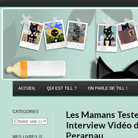
Menu
Skip to content
ACCUEIL
QUI EST TILL ?
ON PARLE DE TILL !
CATEGORIES
Les Mamans Testent
Interview Vidéo 
Perarnau
MES LIVRES !!!