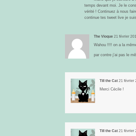
temps devant moi. Je le consei
vérité ! Continuez à nous faire
continue tes tweet live je sui
The Vioque
21 février 20
Wahou !!!! on a la même 
par contre j’ai pas le 
Till the Cat
21 février
Merci Cécile !
Till the Cat
21 février