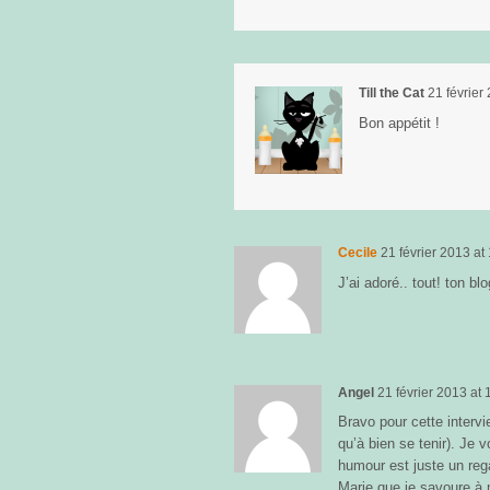
Till the Cat
21 février
Bon appétit !
Cecile
21 février 2013
at
J’ai adoré.. tout! ton blo
Angel
21 février 2013
at
Bravo pour cette interv
qu’à bien se tenir). Je 
humour est juste un rega
Marie que je savoure à 