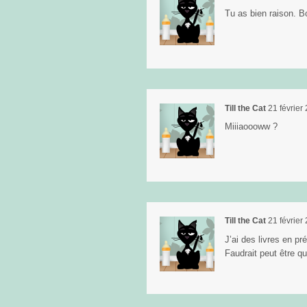
Tu as bien raison. Bo
Till the Cat
21 février
Miiiaoooww ?
Till the Cat
21 février
J’ai des livres en pr
Faudrait peut être q