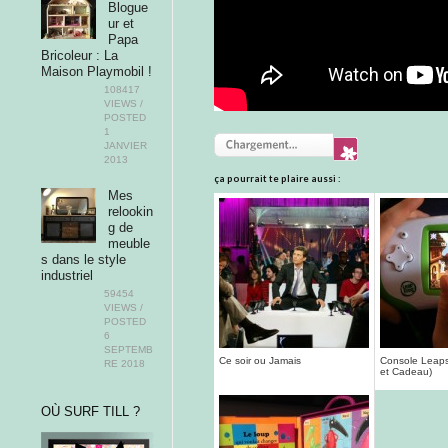
Blogue
ur et
Papa
Bricoleur : La
Maison Playmobil !
108417
VIEWS /
POSTED
1
JANVIER
2013
ça pourrait te plaire aussi :
Mes
relookin
g de
meuble
s dans le style
industriel
59454
VIEWS /
POSTED
6
SEPTEMB
Ce soir ou Jamais
Console Leapst
RE 2018
et Cadeau)
OÙ SURF TILL ?