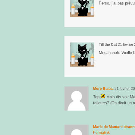
Perso, j’ai pas prévu
Till the Cat
21 février
Mouahahah. Vieille b
Mère Blabla
21 février 2
Top
Mais dis voir Mar
toilettes? (On dirait un r
Marie de Mamanstesten
Permalink