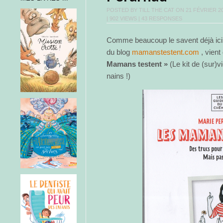
POSTED BY
TILL THE CAT
ON
21 FÉVRIER 2
| 902 VIEWS |
43 RESPONSES
Comme beaucoup le savent déjà ici
du blog
mamanstestent.com
, vient 
Mamans testent »
(Le kit de (sur)v
nains !)