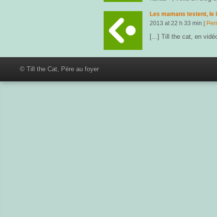
Les mamans testent, le 
2013
at
22 h 33 min
|
Per
[...] Till the cat, en vidéo
© Till the Cat, Père au foyer