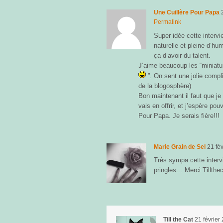
Une Cuillère Pour Papa
Permalink
Super idée cette intervie
naturelle et pleine d’hu
ça d’avoir du talent.
J’aime beaucoup les “miniatur
”. On sent une jolie compl
de la blogosphère)
Bon maintenant il faut que je l
vais en offrir, et j’espère pou
Pour Papa. Je serais fière!!!
Marie Grain de Sel
21 fé
Très sympa cette interv
pringles… Merci Tillthec
Till the Cat
21 février