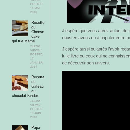
POSTED
16 MAI
2013
Recette
du
J’espère que vous aurez autant de pl
Cheese
cake
nous en avons eu à papoter entre p
qui tue Mémé
249798
J’espère aussi qu’après l’avoir rega
VIEWS /
POSTED
lu le livre ou ceux qui ne connaisse
17
de découvrir son univers.
JANVIER
2014
Recette
du
Gâteau
au
chocolat Kinder
143355
VIEWS /
POSTED
13 JUIN
2013
Papa