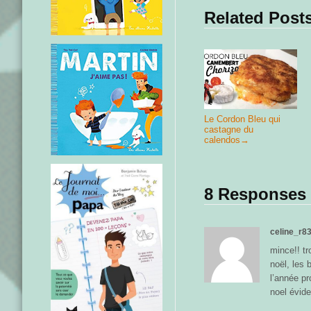
Related Post
Le Cordon Bleu qui
castagne du
calendos
→
8 Responses
celine_r8
mince!! tr
noël, les
l’année pr
noel évid