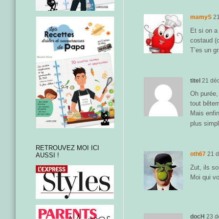
mamyS
2
Et si on 
costaud (
T’es un gr
titel
21 dé
Oh purée, 
tout bête
Mais enfin
plus simp
RETROUVEZ MOI ICI
oth67
21 
AUSSI !
Zut, ils s
Moi qui v
docH
23 d