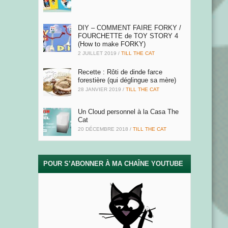
DIY – COMMENT FAIRE FORKY /
FOURCHETTE de TOY STORY 4
(How to make FORKY)
2 JUILLET 2019
/
TILL THE CAT
Recette : Rôti de dinde farce
forestière (qui déglingue sa mère)
28 JANVIER 2019
/
TILL THE CAT
Un Cloud personnel à la Casa The
Cat
20 DÉCEMBRE 2018
/
TILL THE CAT
POUR S’ABONNER À MA CHAÎNE YOUTUBE