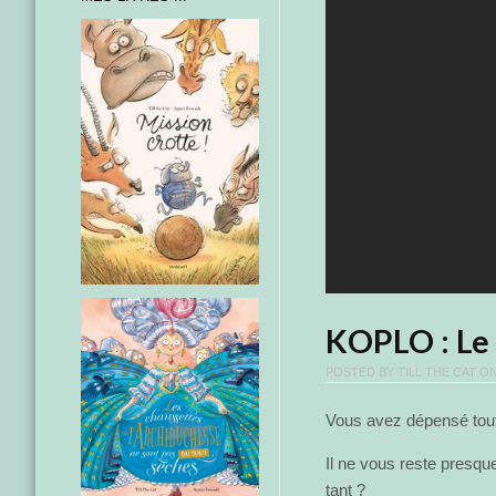
KOPLO : Le 
POSTED BY
TILL THE CAT
O
Vous avez dépensé tout 
Il ne vous reste presqu
tant ?