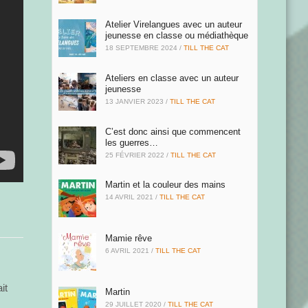
Atelier Virelangues avec un auteur
jeunesse en classe ou médiathèque
18 SEPTEMBRE 2024
/
TILL THE CAT
Ateliers en classe avec un auteur
jeunesse
13 JANVIER 2023
/
TILL THE CAT
C’est donc ainsi que commencent
les guerres…
25 FÉVRIER 2022
/
TILL THE CAT
Martin et la couleur des mains
14 AVRIL 2021
/
TILL THE CAT
Mamie rêve
6 AVRIL 2021
/
TILL THE CAT
it
Martin
29 JUILLET 2020
/
TILL THE CAT