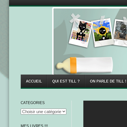
Menu
Skip to content
ACCUEIL
QUI EST TILL ?
ON PARLE DE TILL !
CATEGORIES
MES LIVRES !!!