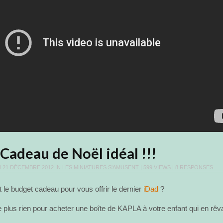
Cadeau de Noël idéal !!!
N
21 DÉCEMBRE 2012
IN
LES MINIATURES S'AMUSENT
| 599 VIEWS |
8 RESPONSES
le budget cadeau pour vous offrir le dernier
iDad
?
e plus rien pour acheter une boîte de KAPLA à votre enfant qui en rêva