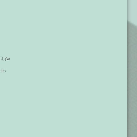
, j’ai
 les