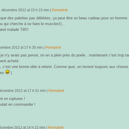
1 décembre 2012
at
15 h 23 min
|
Permalink
a que des palettes pas débitées, ça peut être un beau cadeau pour un homme
ou qui cherche à se faire le muscles!)…
and malade Till!!!
cembre 2012
at
17 h 35 min
|
Permalink
je n’y avais pas pensé, on en a plein près du poele…maintenant c’est trop tard
ment acheté.
, c’est une bonne idée à retenir. Comme quoi, on revient toujours aux choses
les
)
décembre 2012
at
17 h 51 min
|
Permalink
ont en ruptures !
oulait en commander !
écembre 2012
at
14 h 22 min
|
Permalink