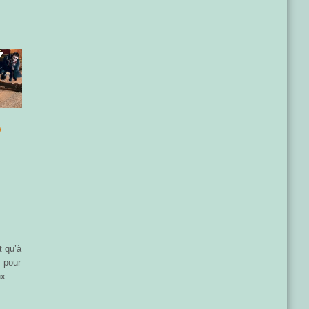
e
t qu’à
 pour
ux