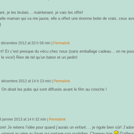
ant, je les brulais… maintenant, je vais les offrir!
belle maman qui va rire jaune, elle a offert une énorme boite de vrais, ceux av
)
 décembre 2012
at
20 h 58 min
|
Permalink
an!! Et c’est presque du vécu chez nous (sans emballage cadeau… on ne pou
n le vice!) Rien de tel qu’un baton et un jardin!
 décembre 2012
at
14 h 23 min
|
Permalink
 On dirait les pubs qui sont diffusés avant le film au cinoche !
3 janvier 2013
at
14 h 32 min
|
Permalink
ore! Je retiens l’idée pour quand j’aurais un enfant…. je rigole bien sûr! J’ador
t original au père au foyer qui partage son quotidien. Chapeau bas
D’ailleur