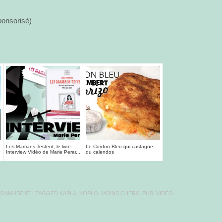
ponsorisé)
Les Mamans Testent, le livre.
Le Cordon Bleu qui castagne
Interview Vidéo de Marie Perar...
du calendos
 S'AMUSENT
| TAGGED
KAPLA
,
KOPLO
,
MOINS CHERS
,
PUB
,
VIDÉO