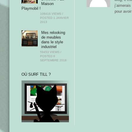
Maison
j’aimerais
Playmobil !
pour avoir
108416 VIEWS /
POSTED
1 JANVIER
2013
Mes relooking
de meubles
dans le style
industriel
59453 VIEWS /
POSTED
6
SEPTEMBRE 2018
OÙ SURF TILL ?