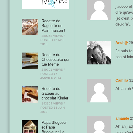
j’adooore!
dire qu’av
(et c’est 
Recette de
deux ‘a’…
Baguette de
Pain maison !
380358 VIEWS /
POSTED
16 MAI
Anch@
29
2013
Je suis f
Recette du
pas si loi
Cheesecake qui
tue Mémé
249791 VIEWS /
POSTED
17
JANVIER 2014
Camilla
31
Ah ah ah !
Recette du
Gâteau au
chocolat Kinder
143354 VIEWS /
POSTED
13 JUIN
2013
amande
2
Papa Blogueur
Ah ah j’ad
et Papa
Bricoleur : La
blog, c’es