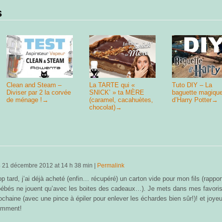
s
Clean and Steam –
La TARTE qui «
Tuto DIY – La
Diviser par 2 la corvée
SNICK’ » ta MÈRE
baguette magiqu
de ménage !
→
(caramel, cacahuètes,
d’Harry Potter
→
chocolat)
→
3
21 décembre 2012
at
14 h 38 min
|
Permalink
op tard, j’ai déjà acheté (enfin… récupéré) un carton vide pour mon fils (rappor
 bébés ne jouent qu’avec les boites des cadeaux…). Je mets dans mes favoris
ochaine (avec une pince à épiler pour enlever les échardes bien sûr!)! et joye
emment!