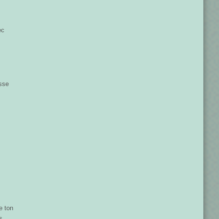
ec
sse
e ton
s,