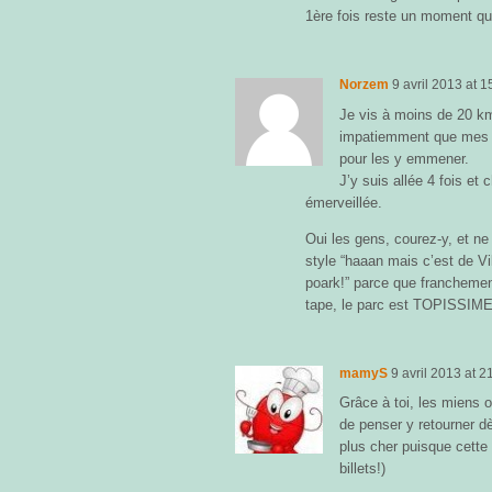
1ère fois reste un moment qu’
Norzem
9 avril 2013
at
1
Je vis à moins de 20 km
impatiemment que mes f
pour les y emmener.
J’y suis allée 4 fois et 
émerveillée.
Oui les gens, courez-y, et n
style “haaan mais c’est de Vill
poark!” parce que franchemen
tape, le parc est TOPISSIME
mamyS
9 avril 2013
at
21
Grâce à toi, les miens o
de penser y retourner dè
plus cher puisque cette f
billets!)