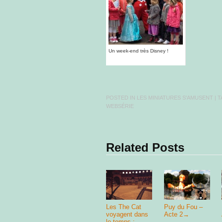
Un week-end très Disney !
POSTED IN
LES MINIATURES S'AMUSENT
| 
WEBSÉRIE
Related Posts
Les The Cat
Puy du Fou –
voyagent dans
Acte 2
→
le temps :