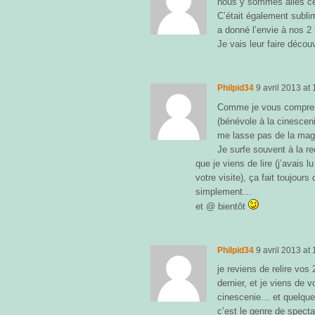
nous y sommes allés ce
C’était également subli
a donné l’envie à nos 2 f
Je vais leur faire déco
Philpid34
9 avril 2013
at
Comme je vous comprend…
(bénévole à la cinesceni
me lasse pas de la magi
Je surfe souvent à la r
que je viens de lire (j’avais 
votre visite), ça fait toujour
simplement…
et @ bientôt
Philpid34
9 avril 2013
at
je reviens de relire vos 2
dernier, et je viens de 
cinescenie… et quelque 
c’est le genre de specta