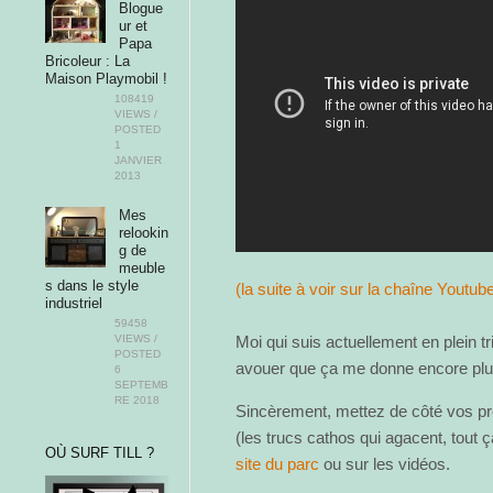
Blogue
ur et
Papa
Bricoleur : La
Maison Playmobil !
108419
VIEWS /
POSTED
1
JANVIER
2013
Mes
relookin
g de
meuble
s dans le style
(la suite à voir sur la chaîne Youtub
industriel
59458
Moi qui suis actuellement en plein t
VIEWS /
POSTED
avouer que ça me donne encore plus
6
SEPTEMB
RE 2018
Sincèrement, mettez de côté vos pr
(les trucs cathos qui agacent, tout ç
OÙ SURF TILL ?
site du parc
ou sur les vidéos.