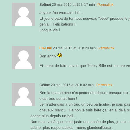
Sofinet
20 mai 2015
at
15 h 17 min
|
Permalink
Joyeux Anniversaire Till…
Et jeune papa de ton tout nouveau “bébé” presque le j
génial ! Félicitations !
Longue vie !
Lili-One
20 mai 2015
at
16 h 23 min
|
Permalink
Bon anniv
Et merci de faire savoir que Tricky Bille est encore ve
Céline
20 mai 2015
at
20 h 02 min
|
Permalink
Ben la quarantaine n’expérimente depuis presque six
c’est très surfait hein !
Je m’attendais à un truc un peu particulier, je sais pa
cheveux blanc… Ha non je suis bête ça j’en ai déjà pl
cache plus depuis un bail…
Nan mais voilà quoi c’est juste une année de plus, je sui
adulte, plus responsables, moins glandouilleuse …