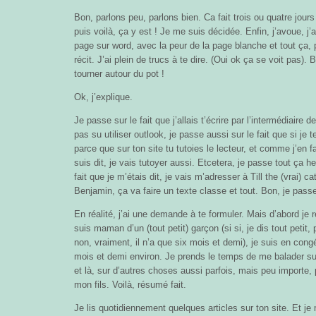
Bon, parlons peu, parlons bien. Ca fait trois ou quatre jours q
puis voilà, ça y est ! Je me suis décidée. Enfin, j’avoue, j
page sur word, avec la peur de la page blanche et tout ça
récit. J’ai plein de trucs à te dire. (Oui ok ça se voit pas).
tourner autour du pot !
Ok, j’explique.
Je passe sur le fait que j’allais t’écrire par l’intermédiaire d
pas su utiliser outlook, je passe aussi sur le fait que si je 
parce que sur ton site tu tutoies le lecteur, et comme j’en f
suis dit, je vais tutoyer aussi. Etcetera, je passe tout ça he
fait que je m’étais dit, je vais m’adresser à Till the (vrai) ca
Benjamin, ça va faire un texte classe et tout. Bon, je passe, 
En réalité, j’ai une demande à te formuler. Mais d’abord je 
suis maman d’un (tout petit) garçon (si si, je dis tout petit
non, vraiment, il n’a que six mois et demi), je suis en cong
mois et demi environ. Je prends le temps de me balader sur 
et là, sur d’autres choses aussi parfois, mais peu importe,
mon fils. Voilà, résumé fait.
Je lis quotidiennement quelques articles sur ton site. Et 