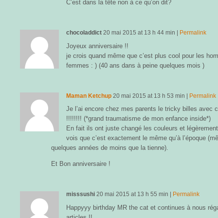
C’est dans la tête non à ce qu’on dit?
chocoladdict
20 mai 2015
at
13 h 44 min
|
Permalink
Joyeux anniversaire !!
je crois quand même que c’est plus cool pour les ho
femmes : ) (40 ans dans à peine quelques mois )
Maman Ketchup
20 mai 2015
at
13 h 53 min
|
Permalink
Je l’ai encore chez mes parents le tricky billes avec c
!!!!!!!! (*grand traumatisme de mon enfance inside*)
En fait ils ont juste changé les couleurs et légèrement
vois que c’est exactement le même qu’à l’époque (
quelques années de moins que la tienne).
Et Bon anniversaire !
misssushi
20 mai 2015
at
13 h 55 min
|
Permalink
Happyyy birthday MR the cat et continues à nous rég
articles !!