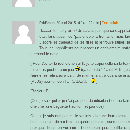
PtitPouss
20 mai 2015
at
14 h 22 min
|
Permalink
Haaaan le tricky bille ! Je savais pas que ça s’appel
était fans aussi, les *pas encore la trentaine -mais bie
J’adore les cadeaux de tes filles et je trouve super l
Tous les ingrédients pour passer un anniversaire parfait
mémorable donc !
[ Pour t'éviter la recherche sur fb je te copie-colle ici le te
tu le liras peut-être un jour
(ça date du 17 avril 2015, je 
j'arrête les relances à partir de maintenant : à quarante an
(PLUS) pour un con ! ... CADEAU !
]
“Bonjour Till,
(Oui, je suis polie, je n’ai pas peur du ridicule et de me fa
chercher une baguette tradition, et pas que),
Outch, je suis mal partie. Je voulais faire une intro classe,
bien, j’en suis déjà à trois ou quatre phrases, sans queue ni
presque. Tiens, en voilà un. Et encore un, pour souffler un