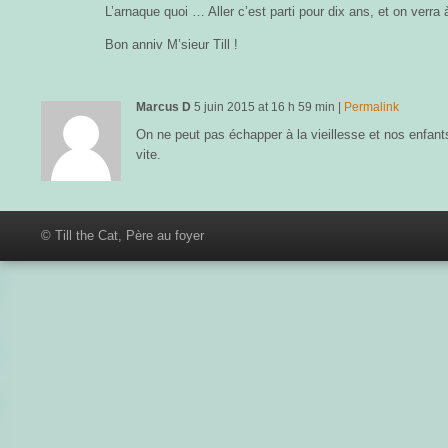
L’arnaque quoi … Aller c’est parti pour dix ans, et on verra 
Bon anniv M’sieur Till !
Marcus D
5 juin 2015
at
16 h 59 min
|
Permalink
On ne peut pas échapper à la vieillesse et nos enfant
vite.
© Till the Cat, Père au foyer