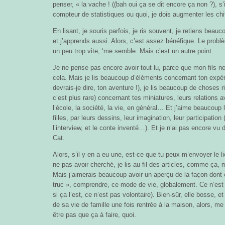
penser, « la vache ! ((bah oui ça se dit encore ça non ?), s
compteur de statistiques ou quoi, je dois augmenter les chi
En lisant, je souris parfois, je ris souvent, je retiens bea
et j’apprends aussi. Alors, c’est assez bénéfique. Le probl
un peu trop vite, ‘me semble. Mais c’est un autre point.
Je ne pense pas encore avoir tout lu, parce que mon fils n
cela. Mais je lis beaucoup d’éléments concernant ton expé
devrais-je dire, ton aventure !), je lis beaucoup de choses 
c’est plus rare) concernant tes miniatures, leurs relations 
l’école, la société, la vie, en général… Et j’aime beaucoup 
filles, par leurs dessins, leur imagination, leur participatio
l’interview, et le conte inventé…). Et je n’ai pas encore vu
Cat.
Alors, s’il y en a eu une, est-ce que tu peux m’envoyer le l
ne pas avoir cherché, je lis au fil des articles, comme ça, 
Mais j’aimerais beaucoup avoir un aperçu de la façon dont el
truc », comprendre, ce mode de vie, globalement. Ce n’est p
si ça l’est, ce n’est pas volontaire). Bien-sûr, elle bosse, et
de sa vie de famille une fois rentrée à la maison, alors, me 
être pas que ça à faire, quoi.