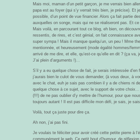
Mais moi, maman d’un petit garçon, je me verrais bien aller
papa est au foyer (qui s’y verrait très bien, je précise). Et
possible, d’un point de vue financier. Alors ça fait partie
auxquelles on songe, mais qui ne se réaliseront pas. Et ce 
Mais voilà, en parcourant tout ce blog, eh bien, on découvr
ressentis, de rires, et c’est génial, on fait connaissance av
super sympa ! Mais il manque quelqu’un, un peu ! Mme the 
mentionnée, et heureusement (mode égalité hommes/femme
arrivé de me dire, et elle, qu’est-ce qu’elle en dit ? (ça va, 
J’ai plein d’arguments !)…
S’il y a eu quelque chose de fait, je serais intéressée d’en 
j’aurais bien le culot de vous demander, (à vous deux, à vo
avec le chat, euh je sais pas combien il y a de chiens ni 
quelque chose à ce sujet, avec le support de votre choix… M
(!!!) de ne pas oublier d’y mettre de l’humour, pour que nou
toujours autant ! Il est pas difficile mon défi, je sais, je sais
Voilà, tout ça juste pour dire ça.
Ah non, j’ai pas fini.
Je voulais te féliciter pour avoir créé cette petite pierre à 
communément le web. Ce petit bout d’humour, de réflexion