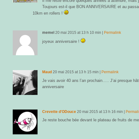
Il me reste encore quelques années à attendre, mais j’
Toujours est-il que BON ANNIVERSAIRE et au passage
10km en rollers !
memel
20 mai 2015
at
13 h 10 min
|
Permalink
joyeux anniversaire !
Maud
20 mai 2015
at
13 h 15 min
|
Permalink
Je vais avoir 40 ans l’an prochain….. J’ai presque hâte
anniversaire
Crevette d'ODouce
20 mai 2015
at
13 h 16 min
|
Permal
Je reste bouche bée devant le plateau de fruits de m