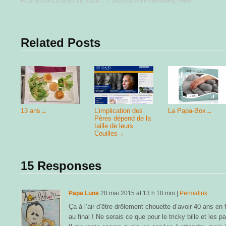
POSTED IN
CA SENT LE VÉCU ...
| TAGGED
ANNIVERSAIRE
,
PAPA
Related Posts
13 ans
→
L’implication des
La Papa-Box
→
Pères dépend de la
taille de leurs
Couilles
→
15 Responses
Papa Luna
20 mai 2015
at
13 h 10 min
|
Permalink
Ça à l’air d’être drôlement chouette d’avoir 40 ans en f
au final ! Ne serais ce que pour le tricky bille et les 