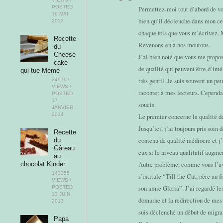
POSTED
Permettez-moi tout d’abord de vo
16 MAI
bien qu’il déclenche dans mon ce
2013
chaque fois que vous m’écrivez. Ma
Recette
Revenons-en à nos moutons.
du
Cheese
J’ai bien noté que vous me propo
cake
de qualité qui peuvent être d’int
qui tue Mémé
249797
très gentil. Je suis souvent un pe
VIEWS /
raconter à mes lecteurs. Cependan
POSTED
17
soucis.
JANVIER
2014
Le premier concerne la qualité d
Jusqu’ici, j’ai toujours pris soin
Recette
du
contenu de qualité médiocre et j’
Gâteau
eux si le niveau qualitatif augme
au
chocolat Kinder
Autre problème, comme vous l’av
143355
s’intitule “Till the Cat, père au f
VIEWS /
POSTED
son amie Gloria”. J’ai regardé l
13 JUIN
domaine et la redirection de mes 
2013
suis déclenché un début de migra
Papa