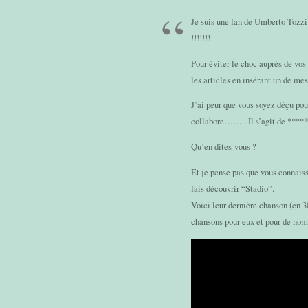
Je suis une fan de Umberto Tozzi
!!!!!!!
Pour éviter le choc auprès de vos 
les articles en insérant un de mes
J’ai peur que vous soyez déçu pour
collabore…….. Il s’agit de *****
Qu’en dites-vous ?
Et je pense pas que vous connaissi
fais découvrir “Stadio”.
Voici leur dernière chanson (en 3
chansons pour eux et pour de nomb