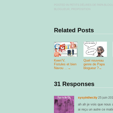
POSTED IN
PETITS DÉLIRES DE PAPA BLOGU
BLOGUEUR
,
PROPOSITION
Related Posts
Keen’V,
Quel nouveau
Fistules et bien
genre de Papa
Navou …
→
blogueur ?
→
31 Responses
sysyinthecity
25 juin 20
ah ah je vois que nous
ai reçu un autre ce mat