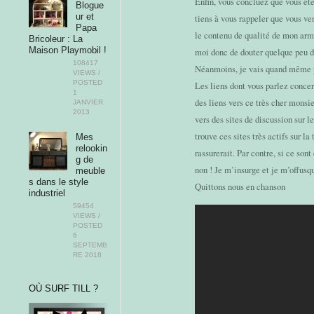
Enfin, vous concluez que vous ête
Blogue
ur et
tiens à vous rappeler que vous ve
Papa
le contenu de qualité de mon ar
Bricoleur : La
Maison Playmobil !
moi donc de douter quelque peu d
108417
Néanmoins, je vais quand même pr
VIEWS /
POSTED
Les liens dont vous parlez concer
1
des liens vers ce très cher monsi
JANVIER
2013
vers des sites de discussion sur 
trouve ces sites très actifs sur 
Mes
relookin
rassurerait. Par contre, si ce sont 
g de
non ! Je m’insurge et je m’offusq
meuble
s dans le style
Quittons nous en chanson
industriel
59454
VIEWS /
POSTED
6
SEPTEMB
RE 2018
OÙ SURF TILL ?