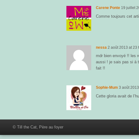
Carene Ponte
19 juillet 
Comme toujours cet artic
nessa
2 août 2013
at
23 
mdr bien envoyé !! les 
aussi ! je sais pas si à
fait !!
Sophie-Mum
3 août 201
Cette gloria avait de l’
© Till the Cat, Père au foyer