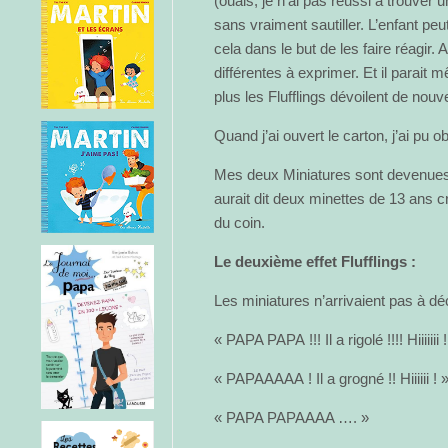
(ouais, je n’ai pas réussi à trouver u
sans vraiment sautiller. L’enfant peut l
cela dans le but de les faire réagir. A
différentes à exprimer. Et il parait
plus les Flufflings dévoilent de nouv
Quand j’ai ouvert le carton, j’ai pu 
Mes deux Miniatures sont devenues
aurait dit deux minettes de 13 ans 
du coin.
Le deuxième effet Flufflings :
Les miniatures n’arrivaient pas à dé
« PAPA PAPA !!! Il a rigolé !!!! Hiiiiiii 
« PAPAAAAA ! Il a grogné !! Hiiiiii ! 
« PAPA PAPAAAA …. »