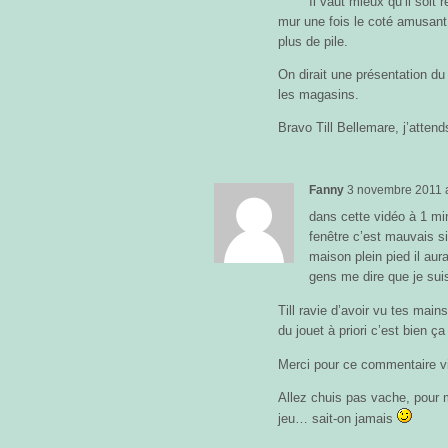
Il vaut mieux qu’il soit r
mur une fois le coté amusant 
plus de pile.
On dirait une présentation du
les magasins.
Bravo Till Bellemare, j’atten
Fanny
3 novembre 2011
dans cette vidéo à 1 min 
fenêtre c’est mauvais 
maison plein pied il aur
gens me dire que je sui
Till ravie d’avoir vu tes main
du jouet à priori c’est bien ça 
Merci pour ce commentaire vi
Allez chuis pas vache, pour m
jeu… sait-on jamais