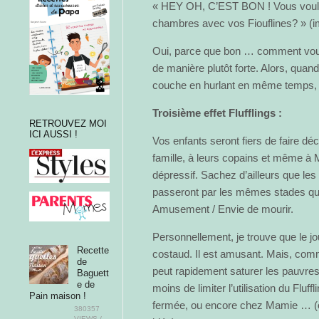
« HEY OH, C’EST BON ! Vous voulez
chambres avec vos Fiouflines? » (i
Oui, parce que bon … comment vous 
de manière plutôt forte. Alors, quan
couche en hurlant en même temps, 
Troisième effet Flufflings :
RETROUVEZ MOI
ICI AUSSI !
Vos enfants seront fiers de faire déco
famille, à leurs copains et même à 
dépressif. Sachez d’ailleurs que le
passeront par les mêmes stades que
Amusement / Envie de mourir.
Personnellement, je trouve que le joue
Recette
costaud. Il est amusant. Mais, comm
de
peut rapidement saturer les pauvr
Baguett
e de
moins de limiter l’utilisation du Fluf
Pain maison !
fermée, ou encore chez Mamie … (oh
380357
VIEWS /