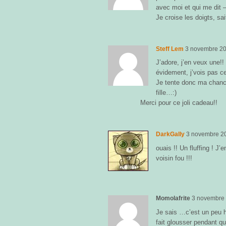
avec moi et qui me dit 
Je croise les doigts, sai
Steff Lem
3 novembre 2
J’adore, j’en veux une!! 
évidement, j’vois pas ce
Je tente donc ma chance
fille…:)
Merci pour ce joli cadeau!!
DarkGally
3 novembre 2
ouais !! Un fluffing ! J
voisin fou !!!
Momolafrite
3 novembre
Je sais …c’est un peu h
fait glousser pendant 