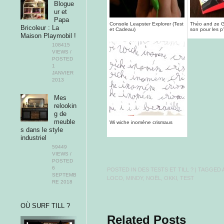
Blogue
ur et
Papa
Console Leapster Explorer (Test
Théo and ze 
Bricoleur : La
et Cadeau)
son pour les p'
Maison Playmobil !
...
108415
VIEWS /
POSTED
1
JANVIER
2013
Mes
relookin
g de
meuble
Wi wiche inoméne crismaus
s dans le style
industriel
59449
VIEWS /
POSTED
6
POSTED IN
DES TESTS ET TILL ?
| TAGGED
SEPTEMB
LOCO
,
MINDY
,
NOËL
,
OKKI
,
TEST
RE 2018
OÙ SURF TILL ?
Related Posts