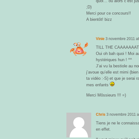
quoi… ou alors c’est ju
;D)
Merci pour ce concours!!
A bientôt! bizz
Vinie
3 novembre 2011
a
TILL THE CAAAAAAAT !! 
Oui oh bah quoi ! Moi au
hystériques hun ! ^^
J’ai vu la bestiole au 
j’avoue qu’elle est mimi (bien
ta vidéo :-S) et que je serai 
mes enfants
Merci Môssieurs !!! =)
Chris
3 novembre 2011
a
Tiens je ne le connaissa
en effet.