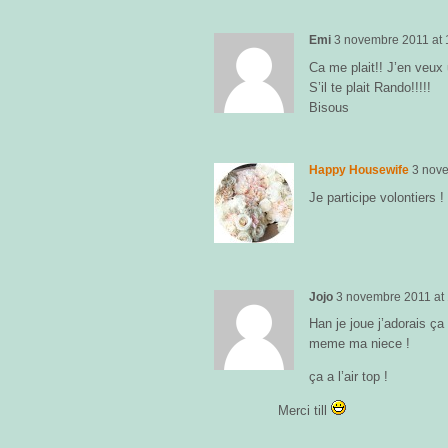
Emi
3 novembre 2011
at
Ca me plait!! J’en veux 
S’il te plait Rando!!!!!
Bisous
Happy Housewife
3 nov
Je participe volontiers 
Jojo
3 novembre 2011
at
Han je joue j’adorais ç
meme ma niece !
ça a l’air top !
Merci till