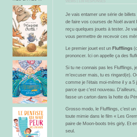
VIEWS |
139 RESPONSES
Je vais entamer une série de billets
de faire vos courses de Noël avant l
reçu quelques jouets à tester. Je v
vous permettre de recevoir ces mê
Le premier jouet est un
Flufflings
(
prononcer. Ici on appelle ça des flufl
Si tu ne connais pas les Flufflings, j
m’excuser mais, tu es ringard(e). Ou
comme je l’étais moi-même il y a 5 
parce que c’est nouveau. D’ailleurs
fasse un carton dans la hotte du Pè
Grosso modo, le Flufflings, c’est un
toute mimie dans le film « Les Greml
paire de Moon-boots très girly. Et e
seul.