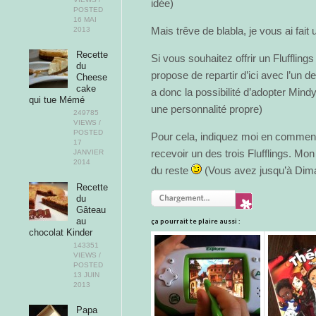
idée)
POSTED
16 MAI
Mais trêve de blabla, je vous ai fait 
2013
Recette
Si vous souhaitez offrir un Fluffling
du
propose de repartir d’ici avec l’un des
Cheese
cake
a donc la possibilité d’adopter Min
qui tue Mémé
une personnalité propre)
249785
VIEWS /
POSTED
Pour cela, indiquez moi en commen
17
recevoir un des trois Flufflings. M
JANVIER
2014
du reste
(Vous avez jusqu’à Dim
Recette
du
Gâteau
au
ça pourrait te plaire aussi :
chocolat Kinder
143351
VIEWS /
POSTED
13 JUIN
2013
Papa