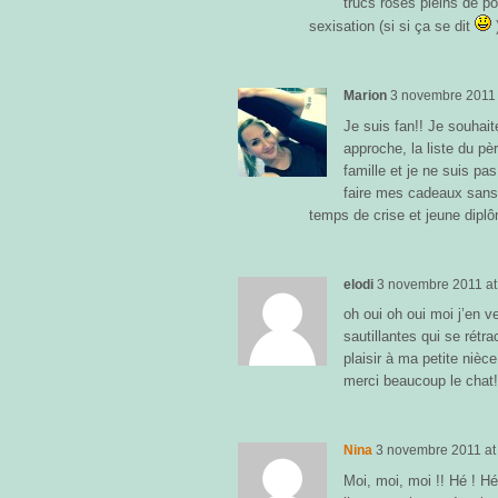
trucs roses pleins de poi
sexisation (si si ça se dit
)
Marion
3 novembre 2011
Je suis fan!! Je souhai
approche, la liste du p
famille et je ne suis pa
faire mes cadeaux sans 
temps de crise et jeune dip
elodi
3 novembre 2011
a
oh oui oh oui moi j’en v
sautillantes qui se rétr
plaisir à ma petite nièc
merci beaucoup le chat
Nina
3 novembre 2011
a
Moi, moi, moi !! Hé ! Hé