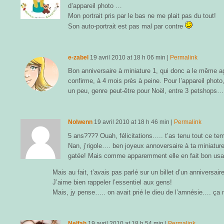
d’appareil photo …
Mon portrait pris par le bas ne me plait pas du tout!
Son auto-portrait est pas mal par contre
e-zabel
19 avril 2010
at
18 h 06 min
|
Permalink
Bon anniversaire à miniature 1, qui donc a le même a
confirme, à 4 mois près à peine. Pour l’appareil photo,
un peu, genre peut-être pour Noël, entre 3 petshops… 
Nolwenn
19 avril 2010
at
18 h 46 min
|
Permalink
5 ans???? Ouah, félicitations….. t’as tenu tout ce te
Nan, j’rigole…. ben joyeux annoversaire à ta miniatu
gatée! Mais comme apparemment elle en fait bon u
Mais au fait, t’avais pas parlé sur un billet d’un anniversa
J’aime bien rappeler l’essentiel aux gens!
Mais, jy pense….. on avait prié le dieu de l’amnésie…. ça 
Nelfah
19 avril 2010
at
18 h 54 min
|
Permalink