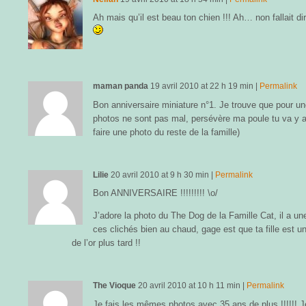
Ah mais qu’il est beau ton chien !!! Ah… non fallait dire 
maman panda
19 avril 2010
at
22 h 19 min
|
Permalink
Bon anniversaire miniature n°1. Je trouve que pour un
photos ne sont pas mal, persévère ma poule tu va y a
faire une photo du reste de la famille)
Lilie
20 avril 2010
at
9 h 30 min
|
Permalink
Bon ANNIVERSAIRE !!!!!!!!! \o/
J’adore la photo du The Dog de la Famille Cat, il a un
ces clichés bien au chaud, gage est que ta fille est un
de l’or plus tard !!
The Vioque
20 avril 2010
at
10 h 11 min
|
Permalink
Je fais les mêmes photos avec 35 ans de plus !!!!!! J