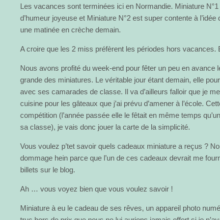
Les vacances sont terminées ici en Normandie. Miniature N°1 es
d’humeur joyeuse et Miniature N°2 est super contente à l’idée 
une matinée en crèche demain.
A croire que les 2 miss préfèrent les périodes hors vacances.
Nous avons profité du week-end pour fêter un peu en avance le
grande des miniatures. Le véritable jour étant demain, elle pou
avec ses camarades de classe. Il va d’ailleurs falloir que je me
cuisine pour les gâteaux que j’ai prévu d’amener à l’école. Ce
compétition (l’année passée elle le fêtait en même temps qu’une 
sa classe), je vais donc jouer la carte de la simplicité.
Vous voulez p’tet savoir quels cadeaux miniature a reçus ? N
dommage hein parce que l’un de ces cadeaux devrait me fourni
billets sur le blog.
Ah … vous voyez bien que vous voulez savoir !
Miniature à eu le cadeau de ses rêves, un appareil photo numé
truc hors de prix que nous ne lui aurions jamais offert si je n