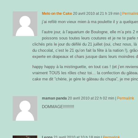
Melo on the Cake
20 avril 2010
at
21 h 19 min
|
Permalin
j’ai refilé mon vieux mien à ma poulette il y a quelq
l’autre jour, à l’aquarium de Boulogne, elle m’a pris 2
poissons sous toutes leurs coutures et je ne te parl
clichés pris le jour du défilé du 21 juillet (oui, chez nous, là
du chocolat, c’est le 21 qu’on fait la fête à la nation !), grâ
experte en drapeaux et chars jusque dans leurs moindres dé
happy happy à la mistinguette, en tout cas ! (et j’en revie
vraiment TOUS les rôles chez toi… la confection du gâteau !
cake me dit “chérie, je gère le gâteau du chupa”, je me pincer
maman panda
20 avril 2010
at
22 h 02 min
|
Permalink
DOMMAGE!!!!!!!!!
Leona
21 avril 2010
at
10 h 18 min
|
Permalink