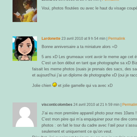
Voui, photos floutées ou avec le haut du visage coupé
Lardonette
23 avril 2010
at
9 h 54 min
|
Permalink
Bonne anniversaire a ta miniature alors =D
5 ans xD Les grumeaux vont avoir le meme age cet 
C’est un bon début en tant que photographe sa xD Bi
faisait les meme photos (ouais je prenais des sacs, des s
et aujourd’hui j’ai un diplome de photographe xD (oui je r
Jolie chien
et jolie gamelle qui va avec xD
visconticolombes
24 avril 2010
at
21 h 59 min
|
Permali
J’ai eu mon première appareil photo pour mes 10ans ! 
C’est mon père qui m’a enquiquiner pour me dire comme
photos : on fait le tour du cadre avec l’œil pour s’ass
seulement et uniquement ce qu’on veut.