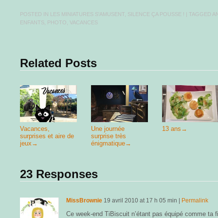
POSTED IN
LES MINIATURES S'AMUSENT
,
SILENCE ÇA POUSSE !
| TAGGED
A
ENFANTS
,
PHOTO
,
VACANCES
Related Posts
Vacances,
Une journée
13 ans
→
surprises et aire de
surprise très
jeux
→
énigmatique
→
23 Responses
MissBrownie
19 avril 2010
at
17 h 05 min
|
Permalink
Ce week-end TiBiscuit n’étant pas équipé comme ta f