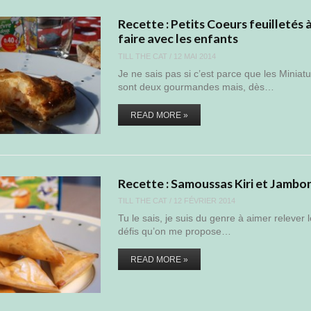
Recette : Petits Coeurs feuilletés 
faire avec les enfants
TILL THE CAT
/
12 MAI 2014
Je ne sais pas si c’est parce que les Miniat
sont deux gourmandes mais, dès…
READ MORE »
Recette : Samoussas Kiri et Jambo
TILL THE CAT
/
12 FÉVRIER 2014
Tu le sais, je suis du genre à aimer relever 
défis qu’on me propose…
READ MORE »