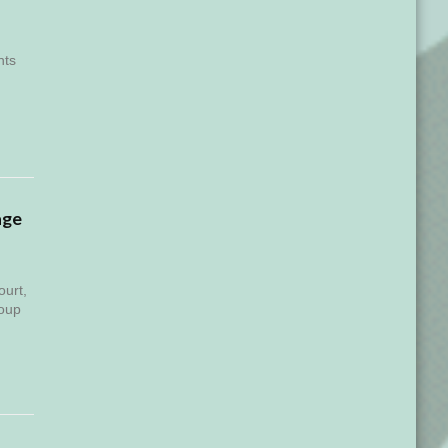
nts
age
ourt,
coup