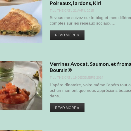
Poireaux, lardons, Kiri
TILL THE CAT
/
21 AVRIL 2015
Si vous me suivez sur le blog et mes différe
comptes sur les réseaux sociaux,…
READ MORE »
Verrines Avocat, Saumon, et from
Boursin®
TILL THE CAT
/
19 DÉCEMBRE 2014
L’apéro dînatoire, voire même l’apéro tout c
est un moment que nous apprécions beau
dans…
READ MORE »