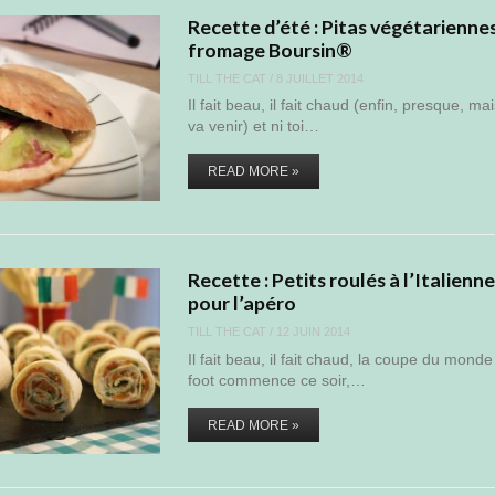
Recette d’été : Pitas végétarienne
fromage Boursin®
TILL THE CAT
/
8 JUILLET 2014
Il fait beau, il fait chaud (enfin, presque, ma
va venir) et ni toi…
READ MORE »
Recette : Petits roulés à l’Italienn
pour l’apéro
TILL THE CAT
/
12 JUIN 2014
Il fait beau, il fait chaud, la coupe du mond
foot commence ce soir,…
READ MORE »