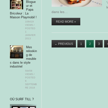
Blogue
“
ur et
l
Papa
dans les…
Bricoleur : La
Maison Playmobil !
READ MORE »
108419
VIEWS /
POSTED
1
JANVIER
2013
←
PREVIOUS
1
2
3
Mes
relookin
g de
meuble
s dans le style
industriel
59458
VIEWS /
POSTED
6
SEPTEMB
RE 2018
OÙ SURF TILL ?