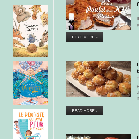
T
I
p
READ MORE »
T
R
d
READ MORE »