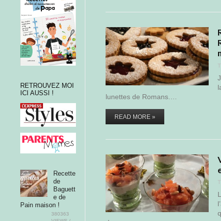
T
J
RETROUVEZ MOI
l
ICI AUSSI !
lunettes de Romans.…
READ MORE »
Recette
de
T
Baguett
L
e de
l
Pain maison !
q
380363
VIEWS /