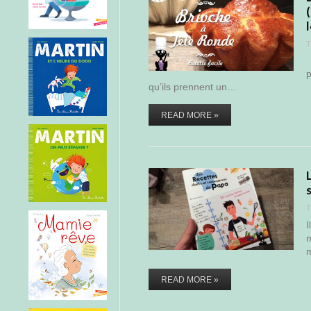
T
-
p
qu’ils prennent un…
READ MORE »
T
I
m
m
READ MORE »