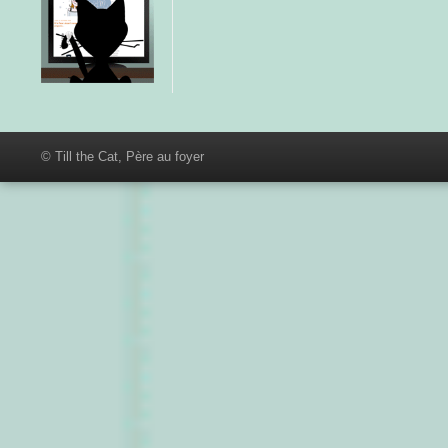
© Till the Cat, Père au foyer