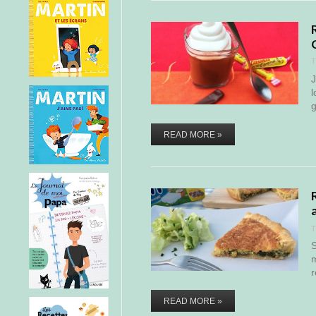
T
J
l
READ MORE »
T
S
m
r
READ MORE »