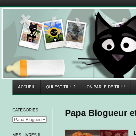
Menu
Skip to content
ACCUEIL
QUI EST TILL ?
ON PARLE DE TILL !
CATEGORIES
Papa Blogueur et
MES LIVRES !!!