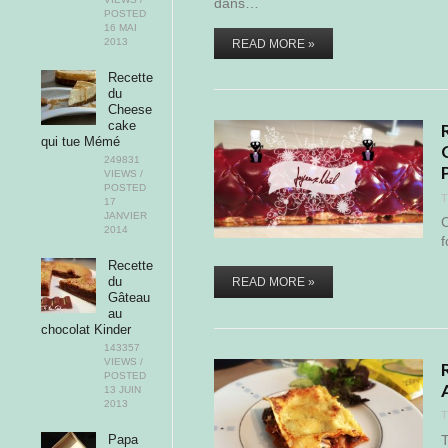
dans…
POSTED
16 MAI
2013
READ MORE »
Recette
du
Cheese
cake
qui tue Mémé
249831
VIEWS /
POSTED
T
17
JANVIER
C
2014
f
Recette
du
READ MORE »
Gâteau
au
chocolat Kinder
143357
VIEWS /
POSTED
13 JUIN
2013
T
T
Papa