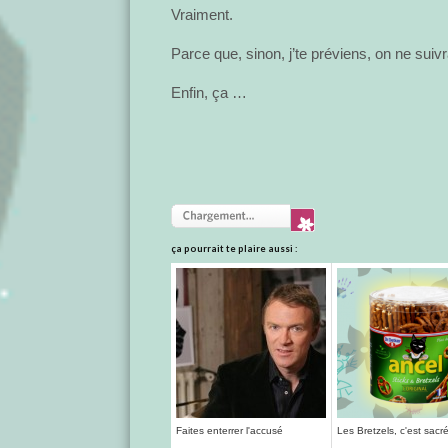
Vraiment.
Parce que, sinon, j’te préviens, on ne suiv
Enfin, ça …
ça pourrait te plaire aussi :
Faites enterrer l'accusé
Les Bretzels, c'est sacr