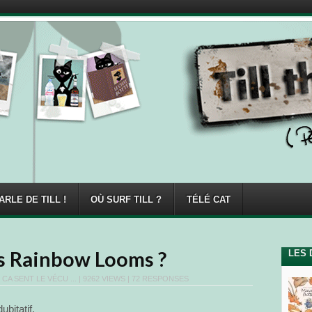
ARLE DE TILL !
OÙ SURF TILL ?
TÉLÉ CAT
s Rainbow Looms ?
LES 
N
CA SENT LE VÉCU ...
| 9262 VIEWS |
72 RESPONSES
ubitatif.