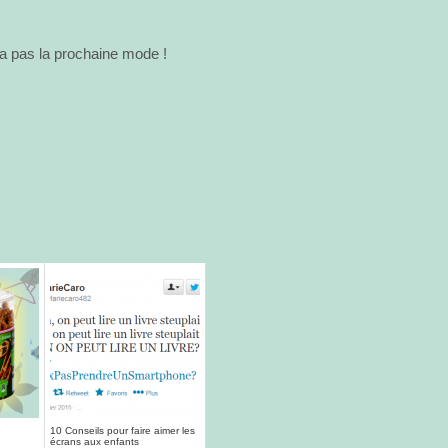
ra pas la prochaine mode !
é
10 Conseils pour faire aimer les
écrans aux enfants