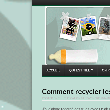
Menu
Skip to content
ACCUEIL
QUI EST TILL ?
ON P
Comment recycler le
POSTED BY
TILL THE CAT
ON
24 NOVEMBRE 2014
I
J’ai d’abord regardé ces trucs avec un air d