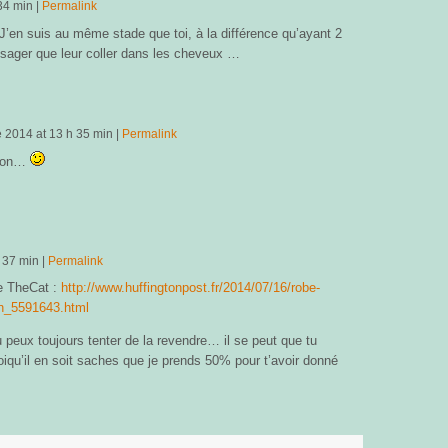
34 min
|
Permalink
 J’en suis au même stade que toi, à la différence qu’ayant 2
sager que leur coller dans les cheveux …
e 2014
at
13 h 35 min
|
Permalink
 bon…
 37 min
|
Permalink
e TheCat :
http://www.huffingtonpost.fr/2014/07/16/robe-
n_5591643.html
u peux toujours tenter de la revendre… il se peut que tu
oiqu’il en soit saches que je prends 50% pour t’avoir donné