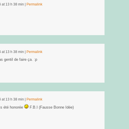
4
at
13 h 38 min
|
Permalink
4
at
13 h 38 min
|
Permalink
s gentil de faire ça. :p
4
at
13 h 38 min
|
Permalink
is été honorée
F.B.I (Fausse Bonne Idée)