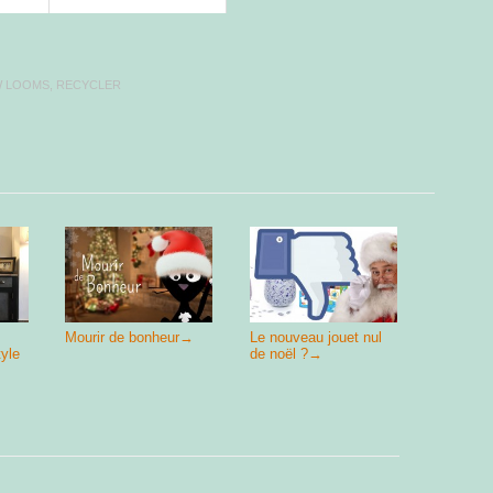
W LOOMS
,
RECYCLER
Mourir de bonheur
→
Le nouveau jouet nul
tyle
de noël ?
→