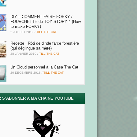
DIY – COMMENT FAIRE FORKY /
FOURCHETTE de TOY STORY 4 (How
to make FORKY)
2 JUILLET 2019
/
TILL THE CAT
Recette : Rôti de dinde farce forestière
(qui déglingue sa mère)
28 JANVIER 2019
/
TILL THE CAT
Un Cloud personnel à la Casa The Cat
20 DÉCEMBRE 2018
/
TILL THE CAT
 S’ABONNER À MA CHAÎNE YOUTUBE