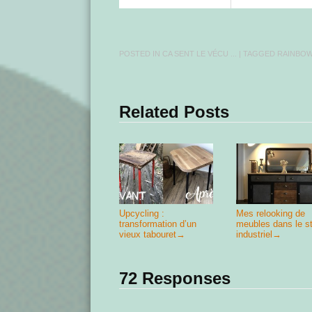
POSTED IN
CA SENT LE VÉCU ...
| TAGGED
RAINBO
Related Posts
Upcycling :
Mes relooking de
transformation d’un
meubles dans le s
vieux tabouret
→
industriel
→
72 Responses