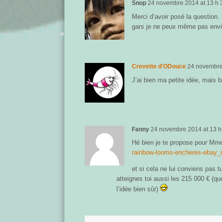
Snop
24 novembre 2014
at
13 h 
Merci d’avoir posé la question.
gars je ne peux même pas envi
Crevette d'ODouce
24 novembr
J’ai bien ma petite idée, mais
Fanny
24 novembre 2014
at
13 h
Hé bien je te propose pour Mm
rainbow-looms-encheres-ebay_
et si cela ne lui conviens pas t
atteignes toi aussi les 215 000 € (qu
l’idée bien sûr)