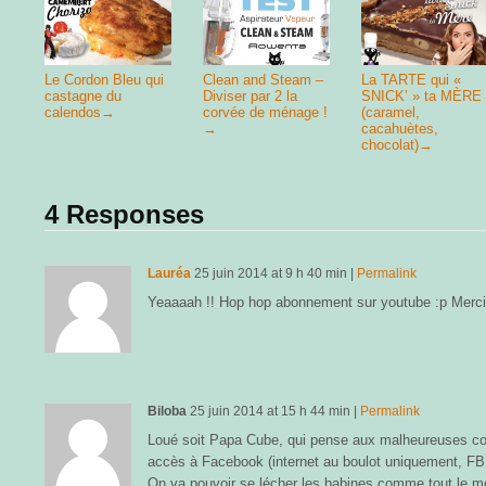
Le Cordon Bleu qui
Clean and Steam –
La TARTE qui «
castagne du
Diviser par 2 la
SNICK’ » ta MÈRE
calendos
→
corvée de ménage !
(caramel,
→
cacahuètes,
chocolat)
→
4 Responses
Lauréa
25 juin 2014
at
9 h 40 min
|
Permalink
Yeaaaah !! Hop hop abonnement sur youtube :p Merc
Biloba
25 juin 2014
at
15 h 44 min
|
Permalink
Loué soit Papa Cube, qui pense aux malheureuses c
accès à Facebook (internet au boulot uniquement, FB i
On va pouvoir se lécher les babines comme tout le m