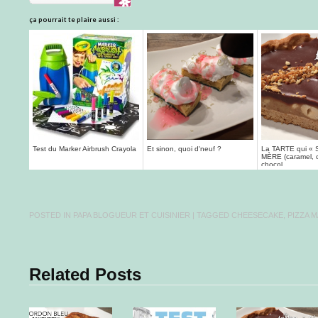
ça pourrait te plaire aussi :
Test du Marker Airbrush Crayola
Et sinon, quoi d'neuf ?
La TARTE qui « 
MÈRE (caramel, 
chocol...
POSTED IN
PAPA BLOGUEUR ET CUISINIER
| TAGGED
CHEESECAKE
,
PIZZA 
Related Posts