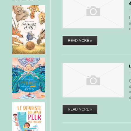
T
L
s
e
READ MORE »
T
Q
d
v
READ MORE »