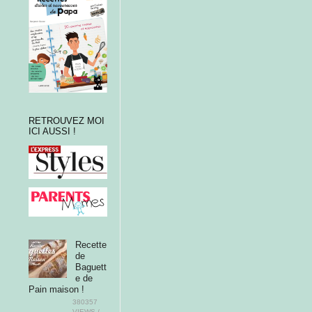
RETROUVEZ MOI
ICI AUSSI !
Recette
de
Baguett
e de
Pain maison !
380357
VIEWS /