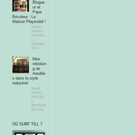
Blogue
ur et
Papa
Bricoleur : La
Maison Playmobil !
108415
VIEWS /
POSTED
1
JANVIER
2013
Mes
relookin
g de
meuble
s dans le style
industriel
59448
VIEWS /
POSTED
6
SEPTEMB
RE 2018
OÙ SURF TILL ?