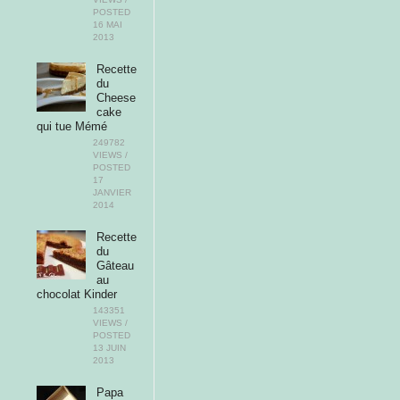
POSTED
16 MAI
2013
Recette
du
Cheese
cake
qui tue Mémé
249782
VIEWS /
POSTED
17
JANVIER
2014
Recette
du
Gâteau
au
chocolat Kinder
143351
VIEWS /
POSTED
13 JUIN
2013
Papa