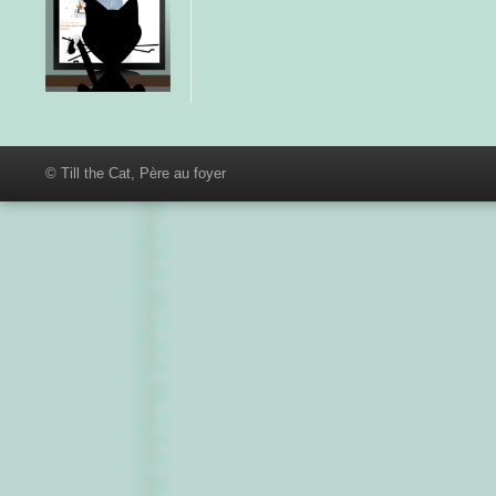
© Till the Cat, Père au foyer