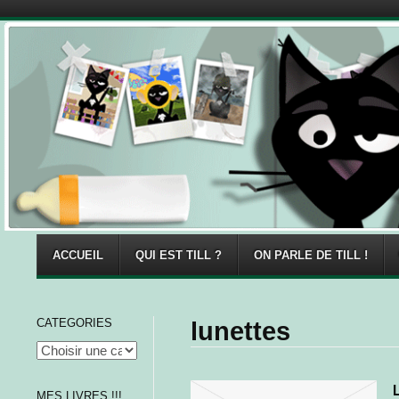
Menu
Skip to content
ACCUEIL
QUI EST TILL ?
ON PARLE DE TILL !
CATEGORIES
lunettes
MES LIVRES !!!