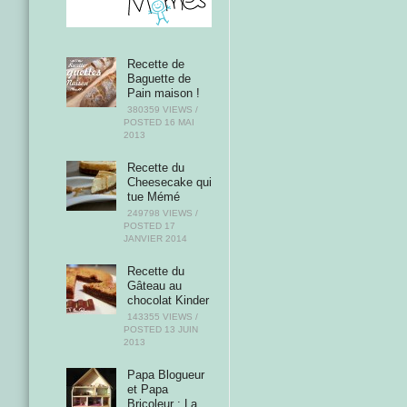
Recette de
Baguette de
Pain maison !
380359 VIEWS /
POSTED
16 MAI
2013
Recette du
Cheesecake qui
tue Mémé
249798 VIEWS /
POSTED
17
JANVIER 2014
Recette du
Gâteau au
chocolat Kinder
143355 VIEWS /
POSTED
13 JUIN
2013
Papa Blogueur
et Papa
Bricoleur : La