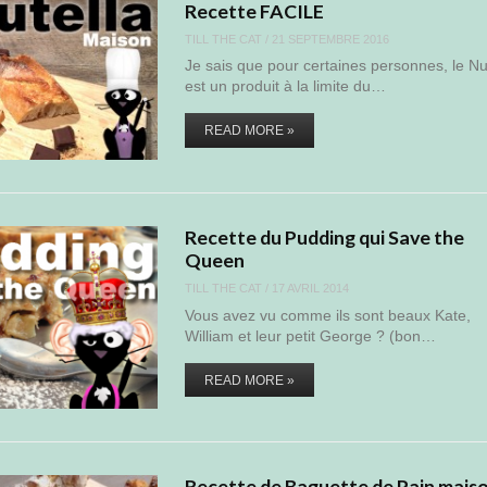
Recette FACILE
TILL THE CAT
/
21 SEPTEMBRE 2016
Je sais que pour certaines personnes, le Nu
est un produit à la limite du…
READ MORE »
Recette du Pudding qui Save the
Queen
TILL THE CAT
/
17 AVRIL 2014
Vous avez vu comme ils sont beaux Kate,
William et leur petit George ? (bon…
READ MORE »
Recette de Baguette de Pain maiso