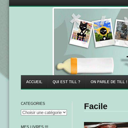
Menu
Skip to content
ACCUEIL
QUI EST TILL ?
ON PARLE DE TILL !
CATEGORIES
Facile
MES LIVRES !!!