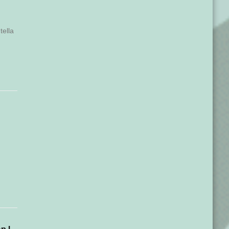
tella
n !