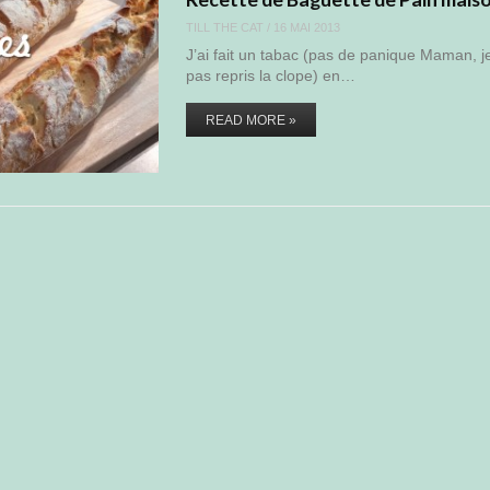
TILL THE CAT
/
16 MAI 2013
J’ai fait un tabac (pas de panique Maman, je
pas repris la clope) en…
READ MORE »