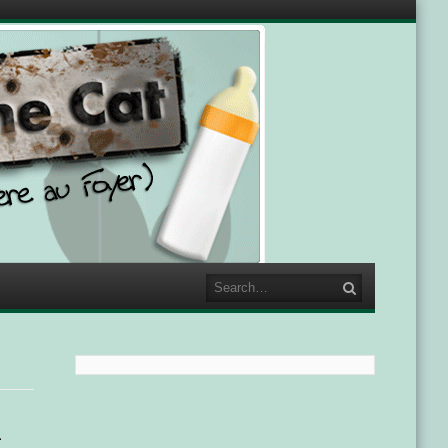
Search
–