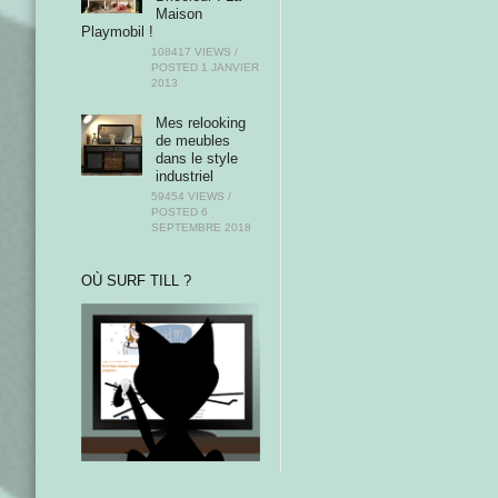
Maison
Playmobil !
108417 VIEWS /
POSTED
1 JANVIER
2013
Mes relooking
de meubles
dans le style
industriel
59454 VIEWS /
POSTED
6
SEPTEMBRE 2018
OÙ SURF TILL ?