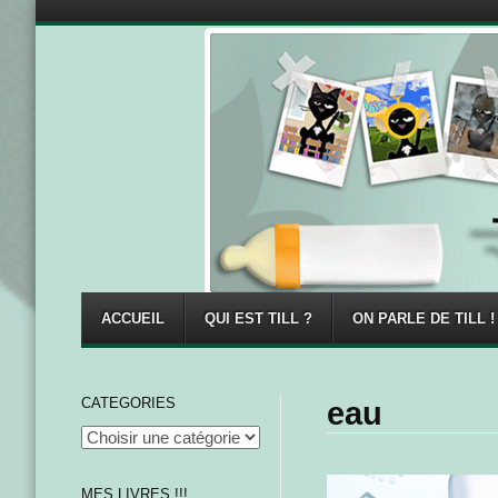
Menu
Skip to content
ACCUEIL
QUI EST TILL ?
ON PARLE DE TILL !
CATEGORIES
eau
MES LIVRES !!!