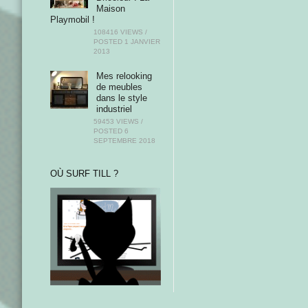
Maison
Playmobil !
108416 VIEWS /
POSTED
1 JANVIER
2013
Mes relooking
de meubles
dans le style
industriel
59453 VIEWS /
POSTED
6
SEPTEMBRE 2018
OÙ SURF TILL ?