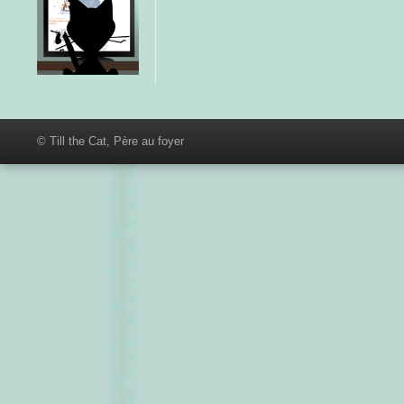
© Till the Cat, Père au foyer