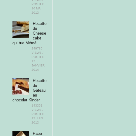
POSTED
16 MAI
2013
Recette
du
Cheese
cake
qui tue Mémé
249786
VIEWS /
POSTED
17
JANVIER
2014
Recette
du
Gâteau
au
chocolat Kinder
143351
VIEWS /
POSTED
13 JUIN
2013
Papa