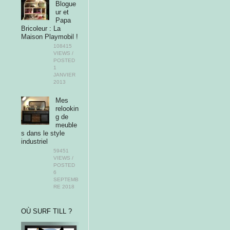
Blogue
ur et
Papa
Bricoleur : La
Maison Playmobil !
108415
VIEWS /
POSTED
1
JANVIER
2013
Mes
relookin
g de
meuble
s dans le style
industriel
59451
VIEWS /
POSTED
6
SEPTEMB
RE 2018
OÙ SURF TILL ?