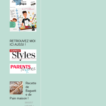
RETROUVEZ MOI
ICI AUSSI !
Recette
de
Baguett
e de
Pain maison !
380357
VIEWS /