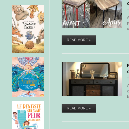
T
A
p
s
READ MORE »
d
T
A
c
b
READ MORE »