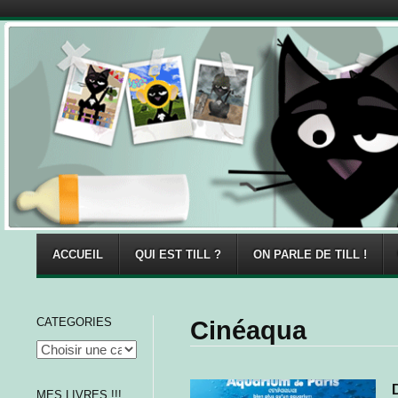
Menu
Skip to content
ACCUEIL
QUI EST TILL ?
ON PARLE DE TILL !
CATEGORIES
Cinéaqua
MES LIVRES !!!