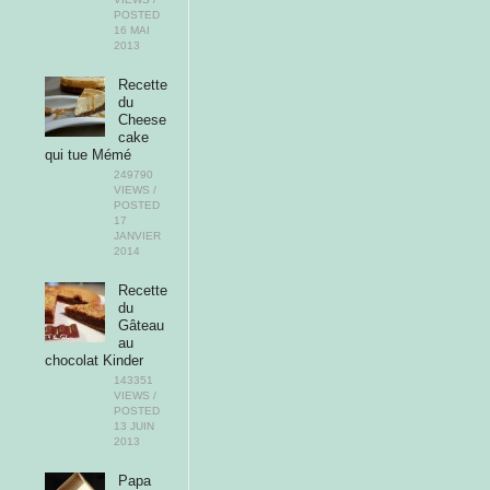
POSTED
16 MAI
2013
Recette
du
Cheese
cake
qui tue Mémé
249790
VIEWS /
POSTED
17
JANVIER
2014
Recette
du
Gâteau
au
chocolat Kinder
143351
VIEWS /
POSTED
13 JUIN
2013
Papa