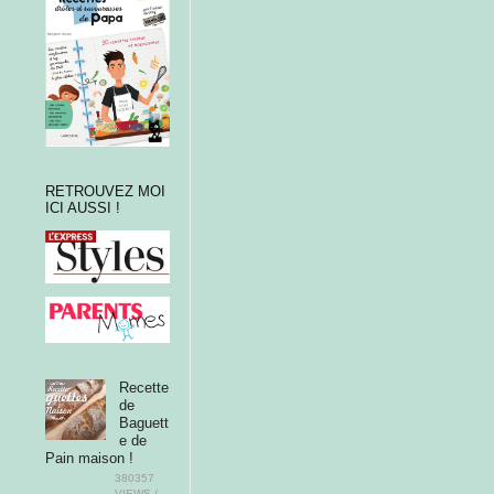
RETROUVEZ MOI
ICI AUSSI !
Recette
de
Baguett
e de
Pain maison !
380357
VIEWS /