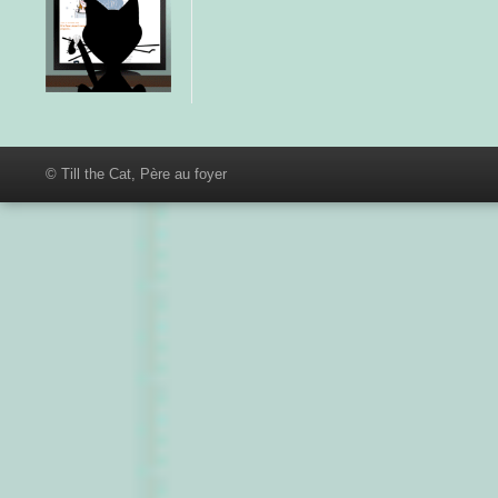
© Till the Cat, Père au foyer