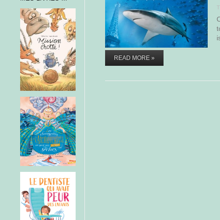
T
C
t
i
READ MORE »