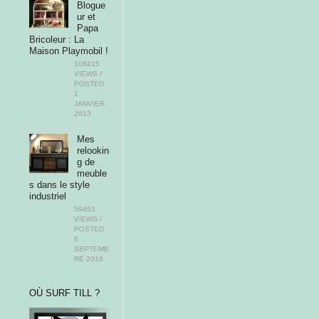
Blogue
ur et
Papa
Bricoleur : La
Maison Playmobil !
108415
VIEWS /
POSTED
1
JANVIER
2013
Mes
relookin
g de
meuble
s dans le style
industriel
59453
VIEWS /
POSTED
6
SEPTEMB
RE 2018
OÙ SURF TILL ?