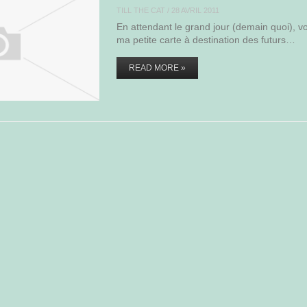
TILL THE CAT
/
28 AVRIL 2011
En attendant le grand jour (demain quoi), vo
ma petite carte à destination des futurs…
READ MORE »