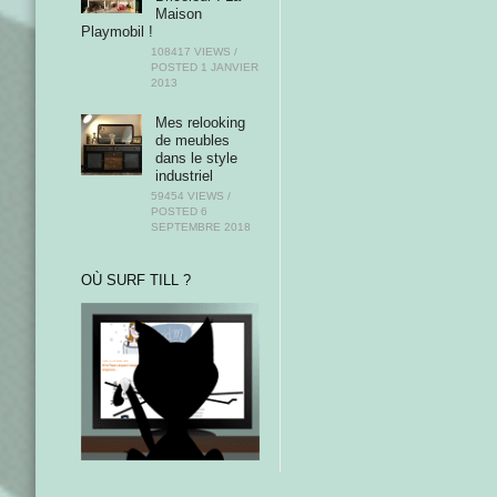
Maison
Playmobil !
108417 VIEWS /
POSTED
1 JANVIER
2013
Mes relooking
de meubles
dans le style
industriel
59454 VIEWS /
POSTED
6
SEPTEMBRE 2018
OÙ SURF TILL ?