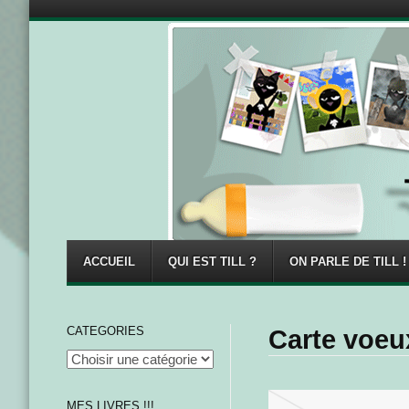
Menu
Skip to content
ACCUEIL
QUI EST TILL ?
ON PARLE DE TILL !
CATEGORIES
Carte voeu
MES LIVRES !!!