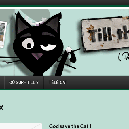
OÙ SURF TILL ?
TÉLÉ CAT
x
God save the Cat !