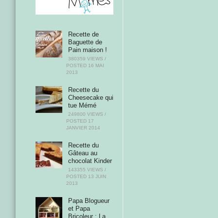
Recette de
Baguette de
Pain maison !
380359 VIEWS /
POSTED
16 MAI
2013
Recette du
Cheesecake qui
tue Mémé
249800 VIEWS /
POSTED
17
JANVIER 2014
Recette du
Gâteau au
chocolat Kinder
143355 VIEWS /
POSTED
13 JUIN
2013
Papa Blogueur
et Papa
Bricoleur : La