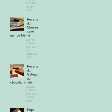
POSTED
16 MAI
2013
Recette
du
Cheese
cake
qui tue Mémé
249798
VIEWS /
POSTED
17
JANVIER
2014
Recette
du
Gâteau
au
chocolat Kinder
143355
VIEWS /
POSTED
13 JUIN
2013
Papa