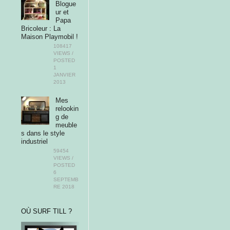
Blogue
ur et
Papa
Bricoleur : La
Maison Playmobil !
108417
VIEWS /
POSTED
1
JANVIER
2013
Mes
relookin
g de
meuble
s dans le style
industriel
59454
VIEWS /
POSTED
6
SEPTEMB
RE 2018
OÙ SURF TILL ?