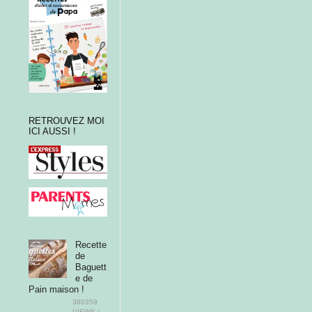
RETROUVEZ MOI
ICI AUSSI !
Recette
de
Baguett
e de
Pain maison !
380359
VIEWS /