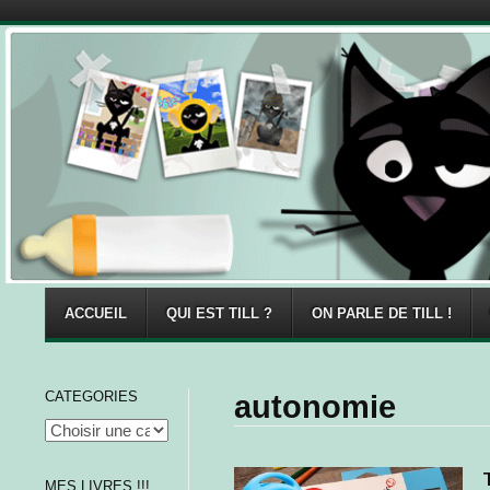
Menu
Skip to content
ACCUEIL
QUI EST TILL ?
ON PARLE DE TILL !
CATEGORIES
autonomie
MES LIVRES !!!