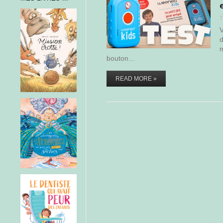
T
V
d
m
bouton…
READ MORE »