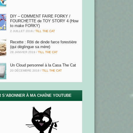
DIY – COMMENT FAIRE FORKY /
FOURCHETTE de TOY STORY 4 (How
to make FORKY)
2 JUILLET 2019
/
TILL THE CAT
Recette : Rôti de dinde farce forestière
(qui déglingue sa mère)
28 JANVIER 2019
/
TILL THE CAT
Un Cloud personnel à la Casa The Cat
20 DÉCEMBRE 2018
/
TILL THE CAT
 S’ABONNER À MA CHAÎNE YOUTUBE