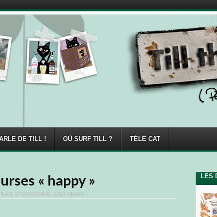
ARLE DE TILL !
OÙ SURF TILL ?
TÉLÉ CAT
ourses « happy »
LES 
PLAN
,
SPONSORISÉ
| 1427 VIEWS