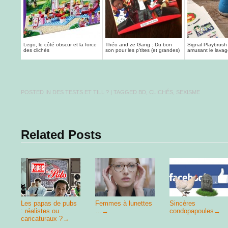
Lego, le côté obscur et la force
Théo and ze Gang : Du bon
Signal Playbrush
des clichés
son pour les p'tites (et grandes)
amusant le lavag
...
POSTED IN
DES TESTS ET TILL ?
| TAGGED
BD
,
CLICHÉS
,
SEXISME
Related Posts
Les papas de pubs
Femmes à lunettes
Sincères
: réalistes ou
…
→
condopapoules
→
caricaturaux ?
→