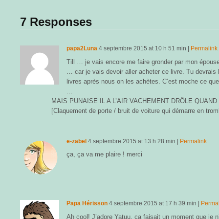
7 Responses
papa2Luna
4 septembre 2015
at
10 h 51 min
|
Permalink
Till … je vais encore me faire gronder par mon épouse
… car je vais devoir aller acheter ce livre. Tu devrais
livres après nous on les achètes. C’est moche ce que
…
MAIS PUNAISE IL A L’AIR VACHEMENT DRÔLE QUAND 
[Claquement de porte / bruit de voiture qui démarre en trom
e-zabel
4 septembre 2015
at
13 h 28 min
|
Permalink
ça, ça va me plaire ! merci
Papa Hérisson
4 septembre 2015
at
17 h 39 min
|
Permal
Ah cool! J’adore Yatuu, ça faisait un moment que je n’