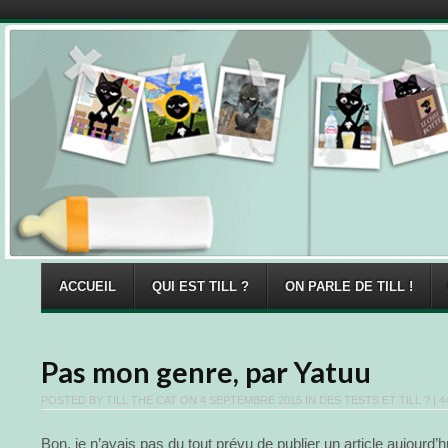
Menu
Skip to content
ACCUEIL
QUI EST TILL ?
ON PARLE DE TILL !
Pas mon genre, par Yatuu
POSTED BY
TILL THE CAT
ON
4 SEPTEMBRE 2015
IN
DES TESTS ET TILL ?
| 4
Bon, je n’avais pas du tout prévu de publier un article aujourd’hu