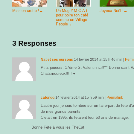
Mission crotte !
→
Un Mug Y.M.C.A.t
Joyeux Noël !
→
pour boire ton café
comme un Village
People
→
3 Responses
Nat et ses oursons
14 février 2014
at
15 h 46 min
|
Perm
Ptits joueurs, 17ème St Valentin ici!!^^ Bonne saint Va
Chatsmoureux!!!!! ♥
catongg
14 février 2014
at
15 h 59 min
|
Permalink
L’autre jour je suis tombée sur un faire-part de fête d
de mes grands parents.
C’était en 1996, ils fêtaient leur 50 ans de mariage.
Bonne Fête à vous les TheCat.