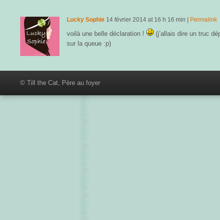
Lucky Sophie
14 février 2014
at
16 h 16 min
|
Permalink
voilà une belle déclaration !
(j’allais dire un truc 
sur la queue :p)
© Till the Cat, Père au foyer