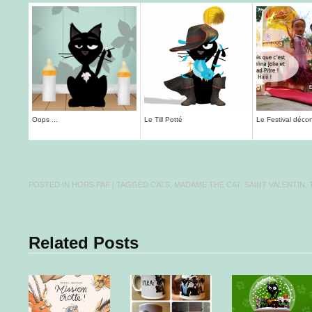
Oops ...
Le Till Potté
Le Festival décon
POSTED IN
HORS PAF
| TAGGED
CATS
,
MADAME THE CAT
,
SAINT VALENTIN
,
Related Posts